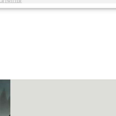
LR
TWITTER