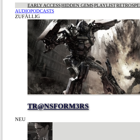
EARLY ACCESS
HIDDEN GEMS
PLAYLIST
RETROSPE
AUDIOPODCASTS
ZUFÄLLIG
TR@NSFORM3RS
NEU