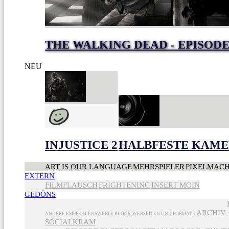
THE WALKING DEAD - EPISOD
NEU
INJUSTICE 2
HALBFESTE KAME
ART IS OUR LANGUAGE
MEHRSPIELER
PIXELMAC
EXTERN
FILMFLAUSCH
FRIGHTENING
INSERT MOIN
GEDÖNS
ARCHIV
ANDERE EMPFEHLENSWERTE BLOGS, WEBSEITEN UND FORMATE
SOCIALKRAM