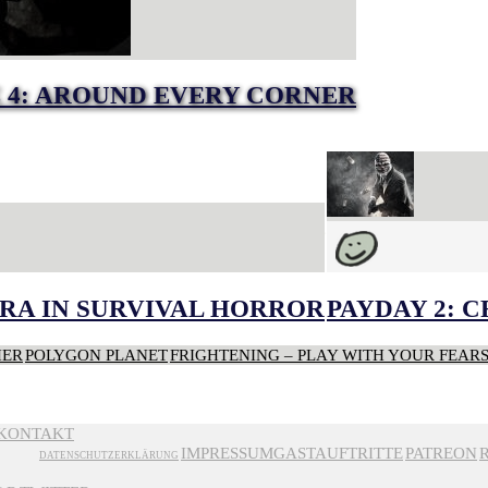
E 4: AROUND EVERY CORNER
RA IN SURVIVAL HORROR
PAYDAY 2: 
HER
POLYGON PLANET
FRIGHTENING – PLAY WITH YOUR FEAR
KONTAKT
IMPRESSUM
GASTAUFTRITTE
PATREON
DATENSCHUTZERKLÄRUNG