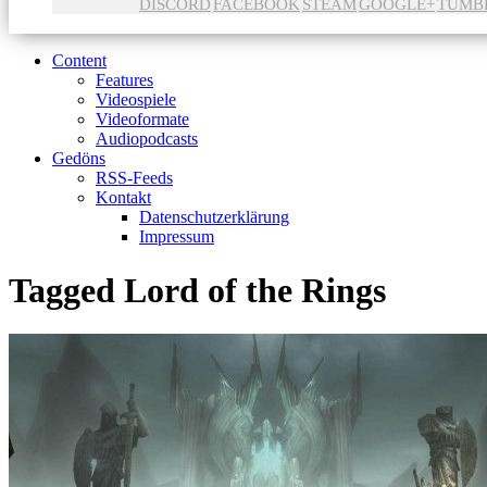
DISCORD
FACEBOOK
STEAM
GOOGLE+
TUMB
Content
Features
Videospiele
Videoformate
Audiopodcasts
Gedöns
RSS-Feeds
Kontakt
Datenschutzerklärung
Impressum
Tagged
Lord of the Rings