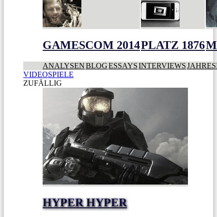
GAMESCOM 2014
PLATZ 1876
M
ANALYSEN
BLOG
ESSAYS
INTERVIEWS
JAHRES
VIDEOSPIELE
ZUFÄLLIG
HYPER HYPER