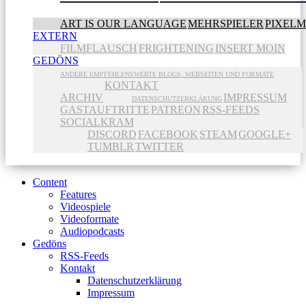
ART IS OUR LANGUAGE
MEHRSPIELER
PIXEL
EXTERN
FILMFLAUSCH
FRIGHTENING
INSERT MOIN
GEDÖNS
ANDERE EMPFEHLENSWERTE BLOGS, WEBSEITEN UND FORMATE
KONTAKT
ARCHIV
IMPRESSUM
DATENSCHUTZERKLÄRUNG
GASTAUFTRITTE
PATREON
RSS-FEEDS
SOCIALKRAM
DISCORD
FACEBOOK
STEAM
GOOGLE+
TUMBLR
TWITTER
Content
Features
Videospiele
Videoformate
Audiopodcasts
Gedöns
RSS-Feeds
Kontakt
Datenschutzerklärung
Impressum