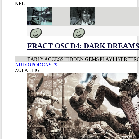
NEU
FRACT OSC
D4: DARK DREAMS 
EARLY ACCESS
HIDDEN GEMS
PLAYLIST
RETR
AUDIOPODCASTS
ZUFÄLLIG