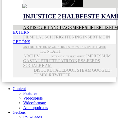
INJUSTICE 2
HALBFESTE KAME
ART IS OUR LANGUAGE
MEHRSPIELER
PIXEL
EXTERN
FILMFLAUSCH
FRIGHTENING
INSERT MOIN
GEDÖNS
ANDERE EMPFEHLENSWERTE BLOGS, WEBSEITEN UND FORMATE
KONTAKT
ARCHIV
IMPRESSUM
DATENSCHUTZERKLÄRUNG
GASTAUFTRITTE
PATREON
RSS-FEEDS
SOCIALKRAM
DISCORD
FACEBOOK
STEAM
GOOGLE+
TUMBLR
TWITTER
Content
Features
Videospiele
Videoformate
Audiopodcasts
Gedöns
RSS-Feeds