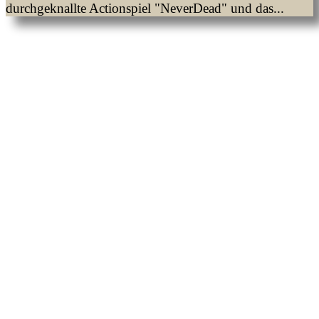
durchgeknallte Actionspiel "NeverDead" und das...