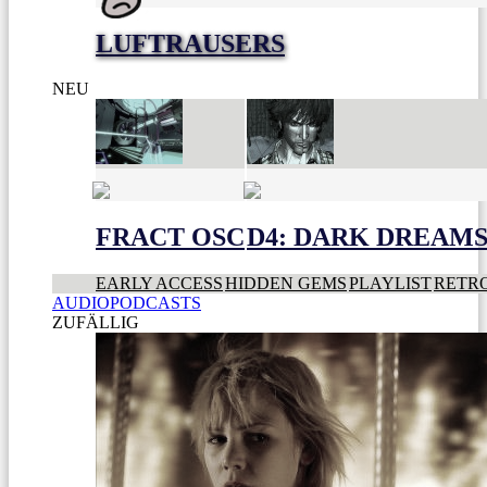
LUFTRAUSERS
NEU
FRACT OSC
D4: DARK DREAMS 
EARLY ACCESS
HIDDEN GEMS
PLAYLIST
RETR
AUDIOPODCASTS
ZUFÄLLIG