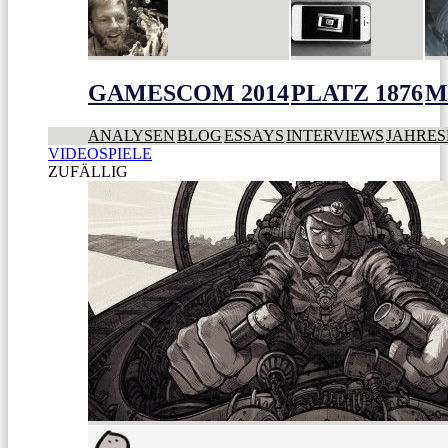
GAMESCOM 2014
PLATZ 1876
M
ANALYSEN
BLOG
ESSAYS
INTERVIEWS
JAHRES
VIDEOSPIELE
ZUFÄLLIG