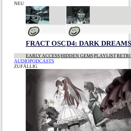
NEU
FRACT OSC
D4: DARK DREAMS 
EARLY ACCESS
HIDDEN GEMS
PLAYLIST
RETR
AUDIOPODCASTS
ZUFÄLLIG