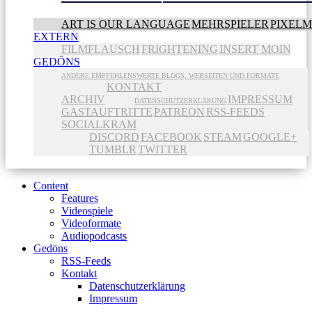
ART IS OUR LANGUAGE
MEHRSPIELER
PIXEL
EXTERN
FILMFLAUSCH
FRIGHTENING
INSERT MOIN
GEDÖNS
ANDERE EMPFEHLENSWERTE BLOGS, WEBSEITEN UND FORMATE
KONTAKT
ARCHIV
IMPRESSUM
DATENSCHUTZERKLÄRUNG
GASTAUFTRITTE
PATREON
RSS-FEEDS
SOCIALKRAM
DISCORD
FACEBOOK
STEAM
GOOGLE+
TUMBLR
TWITTER
Content
Features
Videospiele
Videoformate
Audiopodcasts
Gedöns
RSS-Feeds
Kontakt
Datenschutzerklärung
Impressum