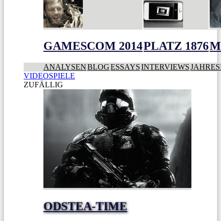
GAMESCOM 2014
PLATZ 1876
M
ANALYSEN
BLOG
ESSAYS
INTERVIEWS
JAHRES
VIDEOSPIELE
ZUFÄLLIG
ODSTEA-TIME