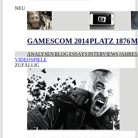
NEU
GAMESCOM 2014
PLATZ 1876
M
ANALYSEN
BLOG
ESSAYS
INTERVIEWS
JAHRES
VIDEOSPIELE
ZUFÄLLIG