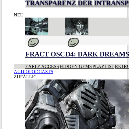
TRANSPARENZ DER INTRANS
NEU
FRACT OSC
D4: DARK DREAMS 
EARLY ACCESS
HIDDEN GEMS
PLAYLIST
RETR
AUDIOPODCASTS
ZUFÄLLIG