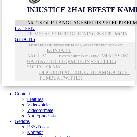
INJUSTICE 2
HALBFESTE KAME
ART IS OUR LANGUAGE
MEHRSPIELER
PIXEL
EXTERN
FILMFLAUSCH
FRIGHTENING
INSERT MOIN
GEDÖNS
ANDERE EMPFEHLENSWERTE BLOGS, WEBSEITEN UND FORMATE
KONTAKT
ARCHIV
IMPRESSUM
DATENSCHUTZERKLÄRUNG
GASTAUFTRITTE
PATREON
RSS-FEEDS
SOCIALKRAM
DISCORD
FACEBOOK
STEAM
GOOGLE+
TUMBLR
TWITTER
Content
Features
Videospiele
Videoformate
Audiopodcasts
Gedöns
RSS-Feeds
Kontakt