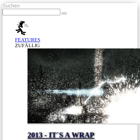
Suchen
FEATURES
ZUFÄLLIG
2013 - IT´S A WRAP