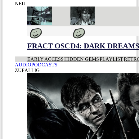
NEU
FRACT OSC
D4: DARK DREAMS 
EARLY ACCESS
HIDDEN GEMS
PLAYLIST
RETR
AUDIOPODCASTS
ZUFÄLLIG