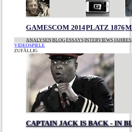
GAMESCOM 2014
PLATZ 1876
M
ANALYSEN
BLOG
ESSAYS
INTERVIEWS
JAHRES
VIDEOSPIELE
ZUFÄLLIG
CAPTAIN JACK IS BACK - IN 