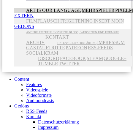
ART IS OUR LANGUAGE
MEHRSPIELER
PIXEL
EXTERN
FILMFLAUSCH
FRIGHTENING
INSERT MOIN
GEDÖNS
ANDERE EMPFEHLENSWERTE BLOGS, WEBSEITEN UND FORMATE
KONTAKT
ARCHIV
IMPRESSUM
DATENSCHUTZERKLÄRUNG
GASTAUFTRITTE
PATREON
RSS-FEEDS
SOCIALKRAM
DISCORD
FACEBOOK
STEAM
GOOGLE+
TUMBLR
TWITTER
Content
Features
Videospiele
Videoformate
Audiopodcasts
Gedöns
RSS-Feeds
Kontakt
Datenschutzerklärung
Impressum