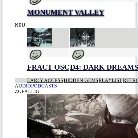
MONUMENT VALLEY
NEU
FRACT OSC
D4: DARK DREAMS 
EARLY ACCESS
HIDDEN GEMS
PLAYLIST
RETR
AUDIOPODCASTS
ZUFÄLLIG