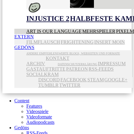
INJUSTICE 2
HALBFESTE KAME
ART IS OUR LANGUAGE
MEHRSPIELER
PIXEL
EXTERN
FILMFLAUSCH
FRIGHTENING
INSERT MOIN
GEDÖNS
ANDERE EMPFEHLENSWERTE BLOGS, WEBSEITEN UND FORMATE
KONTAKT
ARCHIV
IMPRESSUM
DATENSCHUTZERKLÄRUNG
GASTAUFTRITTE
PATREON
RSS-FEEDS
SOCIALKRAM
DISCORD
FACEBOOK
STEAM
GOOGLE+
TUMBLR
TWITTER
Content
Features
Videospiele
Videoformate
Audiopodcasts
Gedöns
RSS-Feeds