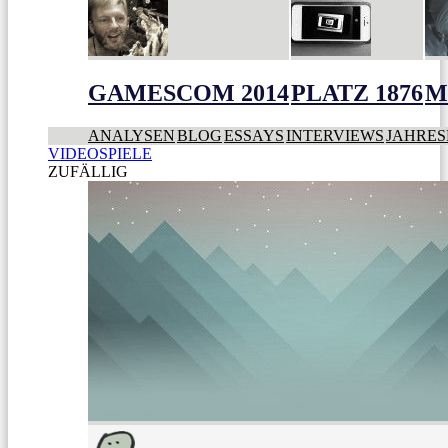
GAMESCOM 2014
PLATZ 1876
M
ANALYSEN
BLOG
ESSAYS
INTERVIEWS
JAHRES
VIDEOSPIELE
ZUFÄLLIG