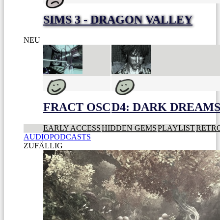
SIMS 3 - DRAGON VALLEY
NEU
FRACT OSC
D4: DARK DREAMS 
EARLY ACCESS
HIDDEN GEMS
PLAYLIST
RETR
AUDIOPODCASTS
ZUFÄLLIG