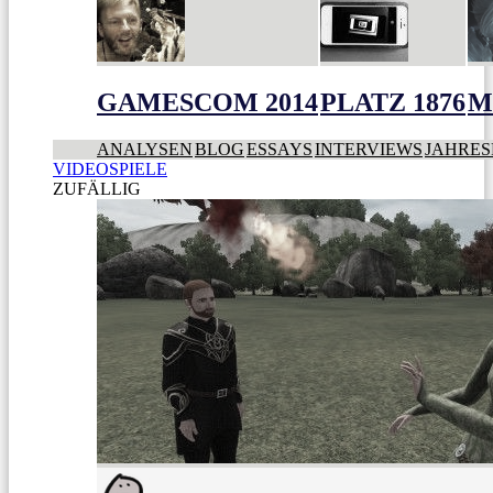
GAMESCOM 2014
PLATZ 1876
M
ANALYSEN
BLOG
ESSAYS
INTERVIEWS
JAHRES
VIDEOSPIELE
ZUFÄLLIG