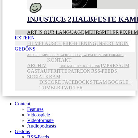
INJUSTICE 2
HALBFESTE KAME
ART IS OUR LANGUAGE
MEHRSPIELER
PIXEL
EXTERN
FILMFLAUSCH
FRIGHTENING
INSERT MOIN
GEDÖNS
ANDERE EMPFEHLENSWERTE BLOGS, WEBSEITEN UND FORMATE
KONTAKT
ARCHIV
IMPRESSUM
DATENSCHUTZERKLÄRUNG
GASTAUFTRITTE
PATREON
RSS-FEEDS
SOCIALKRAM
DISCORD
FACEBOOK
STEAM
GOOGLE+
TUMBLR
TWITTER
Content
Features
Videospiele
Videoformate
Audiopodcasts
Gedöns
RSS-Feeds