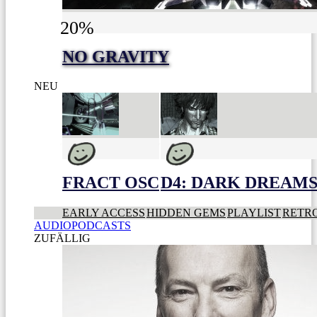
20%
NO GRAVITY
NEU
FRACT OSC
D4: DARK DREAMS 
EARLY ACCESS
HIDDEN GEMS
PLAYLIST
RETR
AUDIOPODCASTS
ZUFÄLLIG