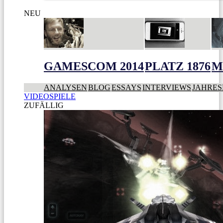
NEU
GAMESCOM 2014
PLATZ 1876
M
ANALYSEN
BLOG
ESSAYS
INTERVIEWS
JAHRES
VIDEOSPIELE
ZUFÄLLIG