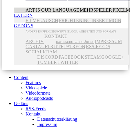
ART IS OUR LANGUAGE
MEHRSPIELER
PIXEL
EXTERN
FILMFLAUSCH
FRIGHTENING
INSERT MOIN
GEDÖNS
ANDERE EMPFEHLENSWERTE BLOGS, WEBSEITEN UND FORMATE
KONTAKT
ARCHIV
IMPRESSUM
DATENSCHUTZERKLÄRUNG
GASTAUFTRITTE
PATREON
RSS-FEEDS
SOCIALKRAM
DISCORD
FACEBOOK
STEAM
GOOGLE+
TUMBLR
TWITTER
Content
Features
Videospiele
Videoformate
Audiopodcasts
Gedöns
RSS-Feeds
Kontakt
Datenschutzerklärung
Impressum