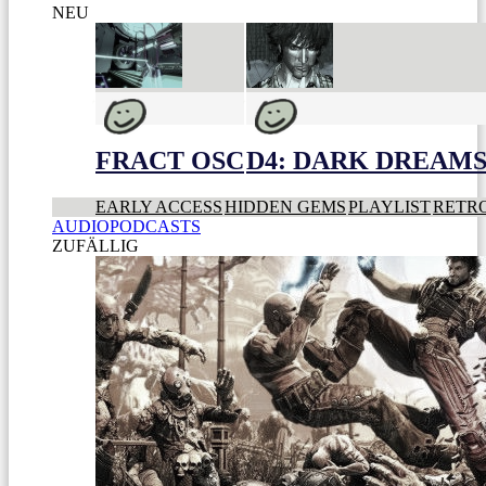
NEU
FRACT OSC
D4: DARK DREAMS 
EARLY ACCESS
HIDDEN GEMS
PLAYLIST
RETR
AUDIOPODCASTS
ZUFÄLLIG