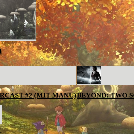
)
RCAST #2 (MIT MANU)
BEYOND: TWO S