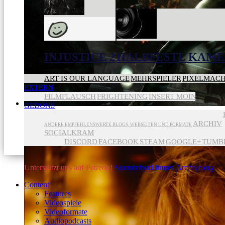
INJUSTICE 2
HALBFESTE KAME
ART IS OUR LANGUAGE
MEHRSPIELER
PIXELMAC
EXTERN
FILMFLAUSCH
FRIGHTENING
INSERT MOIN
GEDÖNS
ARCHIV
ANDERE EMPFEHLENSWERTE BLOGS, WEBSEITEN UND FORMATE
SOCIALKRAM
DISCORD
FACEBOOK
STEAM
GOOGLE+
TUMB
Unterstützt uns auf Patreon!
Soundcloud
Itunes
Archive.org
Content
Features
Videospiele
Videoformate
Audiopodcasts