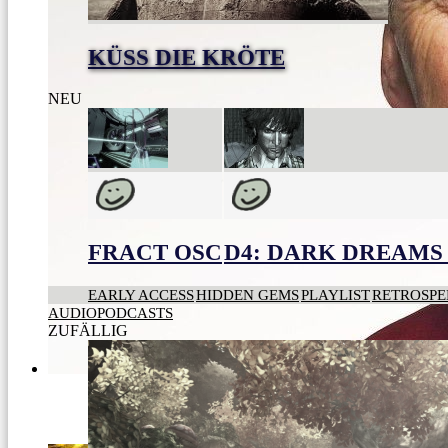
KÜSS DIE KRÖTE
NEU
FRACT OSC
D4: DARK DREAMS 
EARLY ACCESS
HIDDEN GEMS
PLAYLIST
RETROSPE
AUDIOPODCASTS
ZUFÄLLIG