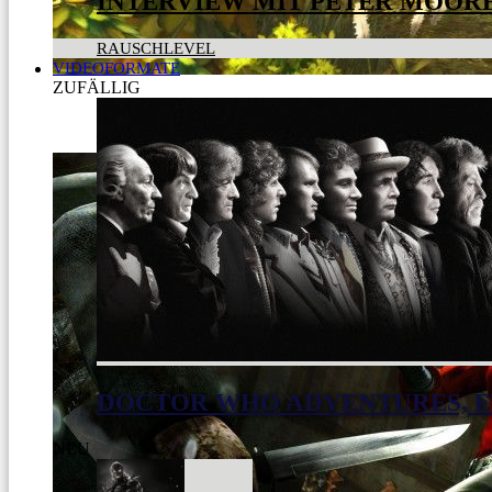
INTERVIEW MIT PETER MOOR
RAUSCHLEVEL
VIDEOFORMATE
ZUFÄLLIG
DOCTOR WHO ADVENTURES, E
NEU