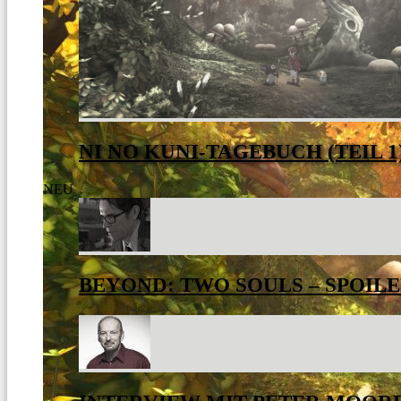
NI NO KUNI-TAGEBUCH (TEIL 1
NEU
BEYOND: TWO SOULS – SPOILE