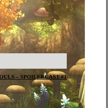
OULS – SPOILERCAST #1