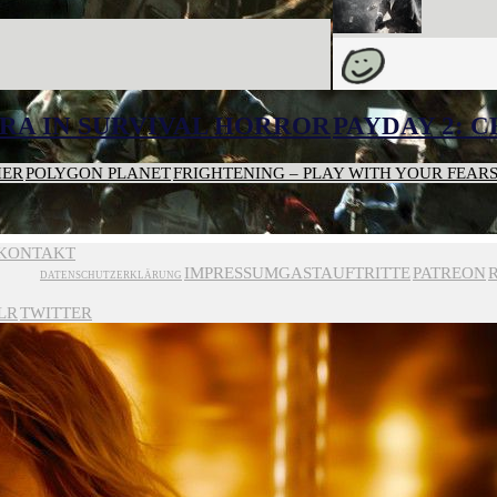
RA IN SURVIVAL HORROR
PAYDAY 2: 
HER
POLYGON PLANET
FRIGHTENING – PLAY WITH YOUR FEAR
KONTAKT
IMPRESSUM
GASTAUFTRITTE
PATREON
DATENSCHUTZERKLÄRUNG
LR
TWITTER