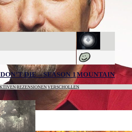
DON’T DIE – SEASON 1
MOUNTAIN
KTIVEN
REZENSIONEN
VERSCHOLLEN