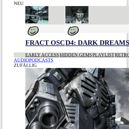
NEU
FRACT OSC
D4: DARK DREAMS 
EARLY ACCESS
HIDDEN GEMS
PLAYLIST
RETR
AUDIOPODCASTS
ZUFÄLLIG