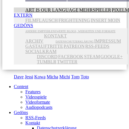
ART IS OUR LANGUAGE
MEHRSPIELER
PIXEL
EXTERN
FILMFLAUSCH
FRIGHTENING
INSERT MOIN
GEDÖNS
ANDERE EMPFEHLENSWERTE BLOGS, WEBSEITEN UND FORMATE
KONTAKT
ARCHIV
IMPRESSUM
DATENSCHUTZERKLÄRUNG
GASTAUFTRITTE
PATREON
RSS-FEEDS
SOCIALKRAM
DISCORD
FACEBOOK
STEAM
GOOGLE+
TUMBLR
TWITTER
Dave
Jessi
Kowa
Micha
Michi
Tom
Toto
Content
Features
Videospiele
Videoformate
Audiopodcasts
Gedöns
RSS-Feeds
Kontakt
Datenschutzerklärung