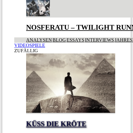
NOSFERATU – TWILIGHT RUN
ANALYSEN
BLOG
ESSAYS
INTERVIEWS
JAHRES
VIDEOSPIELE
ZUFÄLLIG
KÜSS DIE KRÖTE