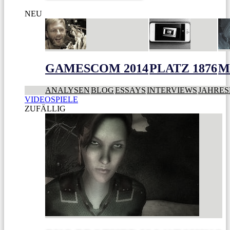
NEU
GAMESCOM 2014
PLATZ 1876
M
ANALYSEN
BLOG
ESSAYS
INTERVIEWS
JAHRES
VIDEOSPIELE
ZUFÄLLIG