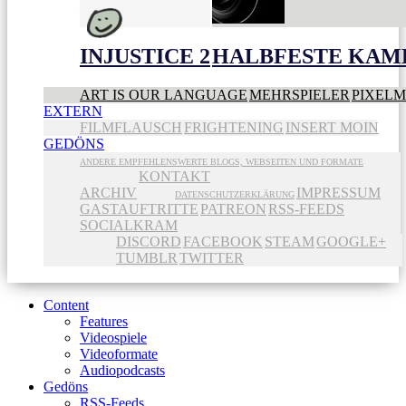
INJUSTICE 2
HALBFESTE KAME
ART IS OUR LANGUAGE
MEHRSPIELER
PIXEL
EXTERN
FILMFLAUSCH
FRIGHTENING
INSERT MOIN
GEDÖNS
ANDERE EMPFEHLENSWERTE BLOGS, WEBSEITEN UND FORMATE
KONTAKT
ARCHIV
IMPRESSUM
DATENSCHUTZERKLÄRUNG
GASTAUFTRITTE
PATREON
RSS-FEEDS
SOCIALKRAM
DISCORD
FACEBOOK
STEAM
GOOGLE+
TUMBLR
TWITTER
Content
Features
Videospiele
Videoformate
Audiopodcasts
Gedöns
RSS-Feeds