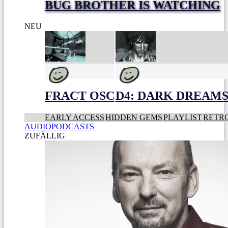
BUG BROTHER IS WATCHING
NEU
FRACT OSC
D4: DARK DREAMS 
EARLY ACCESS
HIDDEN GEMS
PLAYLIST
RETR
AUDIOPODCASTS
ZUFÄLLIG