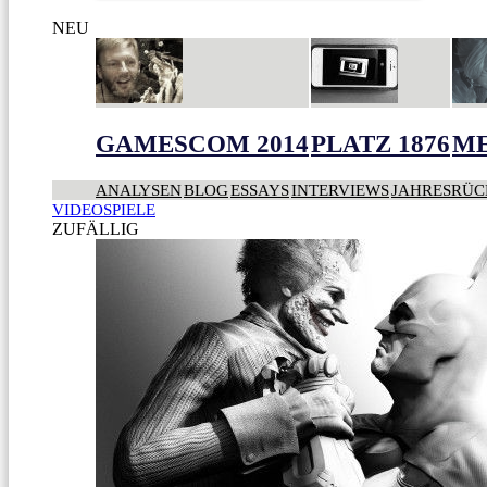
NEU
GAMESCOM 2014
PLATZ 1876
ME
ANALYSEN
BLOG
ESSAYS
INTERVIEWS
JAHRESRÜC
VIDEOSPIELE
ZUFÄLLIG