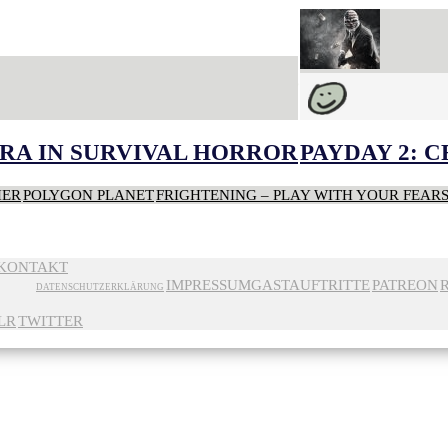
RA IN SURVIVAL HORROR
PAYDAY 2: 
HER
POLYGON PLANET
FRIGHTENING – PLAY WITH YOUR FEAR
KONTAKT
IMPRESSUM
GASTAUFTRITTE
PATREON
DATENSCHUTZERKLÄRUNG
LR
TWITTER