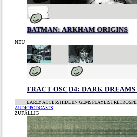
BATMAN: ARKHAM ORIGINS
NEU
FRACT OSC
D4: DARK DREAMS 
EARLY ACCESS
HIDDEN GEMS
PLAYLIST
RETROSPE
AUDIOPODCASTS
ZUFÄLLIG