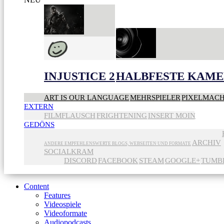
INJUSTICE 2
HALBFESTE KAME
ART IS OUR LANGUAGE
MEHRSPIELER
PIXELMAC
EXTERN
FILMFLAUSCH
FRIGHTENING
INSERT MOIN
GEDÖNS
ARCHIV
ANDERE EMPFEHLENSWERTE BLOGS, WEBSEITEN UND FORMATE
SOCIALKRAM
DISCORD
FACEBOOK
STEAM
GOOGLE+
TUMB
Content
Features
Videospiele
Videoformate
Audiopodcasts