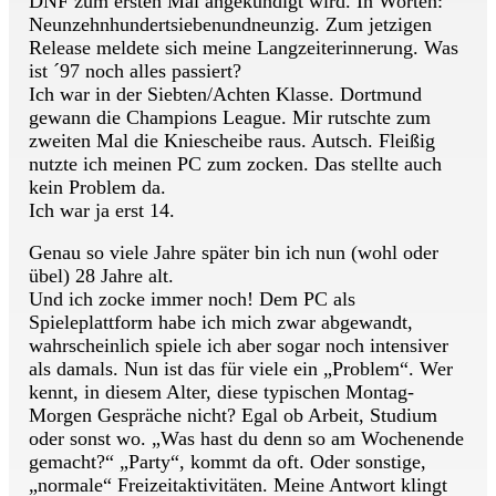
DNF zum ersten Mal angekündigt wird. In Worten:
Neunzehnhundertsiebenundneunzig. Zum jetzigen
Release meldete sich meine Langzeiterinnerung. Was
ist ´97 noch alles passiert?
Ich war in der Siebten/Achten Klasse. Dortmund
gewann die Champions League. Mir rutschte zum
zweiten Mal die Kniescheibe raus. Autsch. Fleißig
nutzte ich meinen PC zum zocken. Das stellte auch
kein Problem da.
Ich war ja erst 14.
Genau so viele Jahre später bin ich nun (wohl oder
übel) 28 Jahre alt.
Und ich zocke immer noch! Dem PC als
Spieleplattform habe ich mich zwar abgewandt,
wahrscheinlich spiele ich aber sogar noch intensiver
als damals. Nun ist das für viele ein „Problem“. Wer
kennt, in diesem Alter, diese typischen Montag-
Morgen Gespräche nicht? Egal ob Arbeit, Studium
oder sonst wo. „Was hast du denn so am Wochenende
gemacht?“ „Party“, kommt da oft. Oder sonstige,
„normale“ Freizeitaktivitäten. Meine Antwort klingt