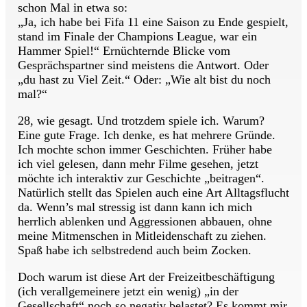
schon Mal in etwa so:
„Ja, ich habe bei Fifa 11 eine Saison zu Ende gespielt,
stand im Finale der Champions League, war ein
Hammer Spiel!“ Ernüchternde Blicke vom
Gesprächspartner sind meistens die Antwort. Oder
„du hast zu Viel Zeit.“ Oder: „Wie alt bist du noch
mal?“
28, wie gesagt. Und trotzdem spiele ich. Warum?
Eine gute Frage. Ich denke, es hat mehrere Gründe.
Ich mochte schon immer Geschichten. Früher habe
ich viel gelesen, dann mehr Filme gesehen, jetzt
möchte ich interaktiv zur Geschichte „beitragen“.
Natürlich stellt das Spielen auch eine Art Alltagsflucht
da. Wenn’s mal stressig ist dann kann ich mich
herrlich ablenken und Aggressionen abbauen, ohne
meine Mitmenschen in Mitleidenschaft zu ziehen.
Spaß habe ich selbstredend auch beim Zocken.
Doch warum ist diese Art der Freizeitbeschäftigung
(ich verallgemeinere jetzt ein wenig) „in der
Gesellschaft“ noch so negativ belastet? Es kommt mir