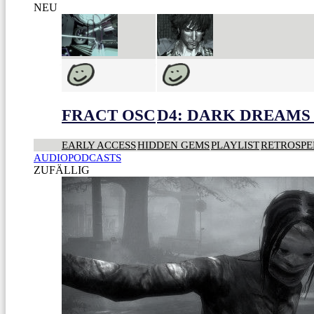
NEU
FRACT OSC
D4: DARK DREAMS 
EARLY ACCESS
HIDDEN GEMS
PLAYLIST
RETROSPE
AUDIOPODCASTS
ZUFÄLLIG