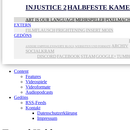
INJUSTICE 2
HALBFESTE KAME
ART IS OUR LANGUAGE
MEHRSPIELER
PIXELMAC
EXTERN
FILMFLAUSCH
FRIGHTENING
INSERT MOIN
GEDÖNS
ARCHIV
ANDERE EMPFEHLENSWERTE BLOGS, WEBSEITEN UND FORMATE
SOCIALKRAM
DISCORD
FACEBOOK
STEAM
GOOGLE+
TUMB
Content
Features
Videospiele
Videoformate
Audiopodcasts
Gedöns
RSS-Feeds
Kontakt
Datenschutzerklärung
Impressum