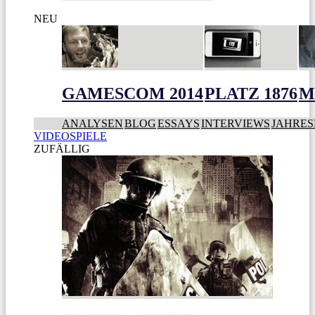
NEU
GAMESCOM 2014
PLATZ 1876
M
ANALYSEN
BLOG
ESSAYS
INTERVIEWS
JAHRES
VIDEOSPIELE
ZUFÄLLIG