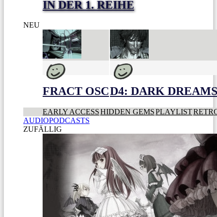
IN DER 1. REIHE
NEU
FRACT OSC
D4: DARK DREAMS 
EARLY ACCESS
HIDDEN GEMS
PLAYLIST
RETR
AUDIOPODCASTS
ZUFÄLLIG