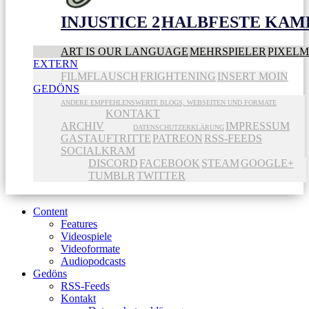
INJUSTICE 2
HALBFESTE KAME
ART IS OUR LANGUAGE
MEHRSPIELER
PIXEL
EXTERN
FILMFLAUSCH
FRIGHTENING
INSERT MOIN
GEDÖNS
ANDERE EMPFEHLENSWERTE BLOGS, WEBSEITEN UND FORMATE
KONTAKT
ARCHIV
IMPRESSUM
DATENSCHUTZERKLÄRUNG
GASTAUFTRITTE
PATREON
RSS-FEEDS
SOCIALKRAM
DISCORD
FACEBOOK
STEAM
GOOGLE+
TUMBLR
TWITTER
Content
Features
Videospiele
Videoformate
Audiopodcasts
Gedöns
RSS-Feeds
Kontakt