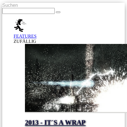
Suchen
FEATURES
ZUFÄLLIG
2013 - IT´S A WRAP