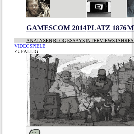
GAMESCOM 2014
PLATZ 1876
M
ANALYSEN
BLOG
ESSAYS
INTERVIEWS
JAHRES
VIDEOSPIELE
ZUFÄLLIG