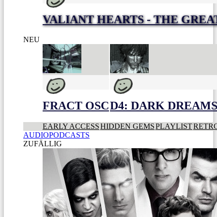
VALIANT HEARTS - THE GREA
NEU
FRACT OSC
D4: DARK DREAMS 
EARLY ACCESS
HIDDEN GEMS
PLAYLIST
RETR
AUDIOPODCASTS
ZUFÄLLIG