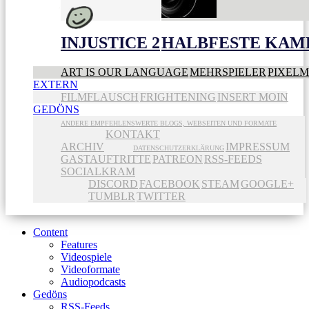
INJUSTICE 2
HALBFESTE KAME
ART IS OUR LANGUAGE
MEHRSPIELER
PIXEL
EXTERN
FILMFLAUSCH
FRIGHTENING
INSERT MOIN
GEDÖNS
ANDERE EMPFEHLENSWERTE BLOGS, WEBSEITEN UND FORMATE
KONTAKT
ARCHIV
IMPRESSUM
DATENSCHUTZERKLÄRUNG
GASTAUFTRITTE
PATREON
RSS-FEEDS
SOCIALKRAM
DISCORD
FACEBOOK
STEAM
GOOGLE+
TUMBLR
TWITTER
Content
Features
Videospiele
Videoformate
Audiopodcasts
Gedöns
RSS-Feeds