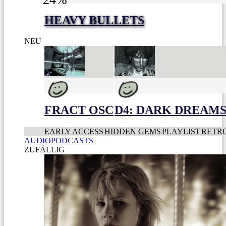
HEAVY BULLETS
NEU
FRACT OSC
D4: DARK DREAMS 
EARLY ACCESS
HIDDEN GEMS
PLAYLIST
RETR
AUDIOPODCASTS
ZUFÄLLIG