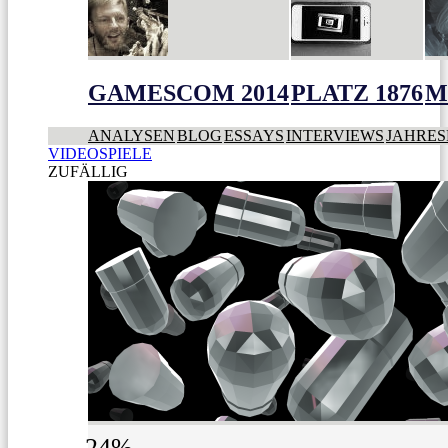
GAMESCOM 2014
PLATZ 1876
M
ANALYSEN
BLOG
ESSAYS
INTERVIEWS
JAHRES
VIDEOSPIELE
ZUFÄLLIG
24%