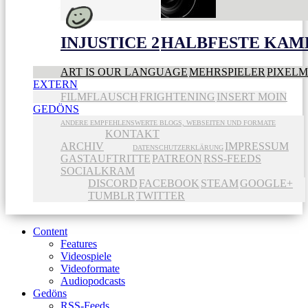
INJUSTICE 2
HALBFESTE KAME
ART IS OUR LANGUAGE
MEHRSPIELER
PIXEL
EXTERN
FILMFLAUSCH
FRIGHTENING
INSERT MOIN
GEDÖNS
ANDERE EMPFEHLENSWERTE BLOGS, WEBSEITEN UND FORMATE
KONTAKT
ARCHIV
IMPRESSUM
DATENSCHUTZERKLÄRUNG
GASTAUFTRITTE
PATREON
RSS-FEEDS
SOCIALKRAM
DISCORD
FACEBOOK
STEAM
GOOGLE+
TUMBLR
TWITTER
Content
Features
Videospiele
Videoformate
Audiopodcasts
Gedöns
RSS-Feeds