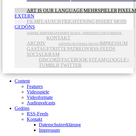
ART IS OUR LANGUAGE
MEHRSPIELER
PIXEL
EXTERN
FILMFLAUSCH
FRIGHTENING
INSERT MOIN
GEDÖNS
ANDERE EMPFEHLENSWERTE BLOGS, WEBSEITEN UND FORMATE
KONTAKT
ARCHIV
IMPRESSUM
DATENSCHUTZERKLÄRUNG
GASTAUFTRITTE
PATREON
RSS-FEEDS
SOCIALKRAM
DISCORD
FACEBOOK
STEAM
GOOGLE+
TUMBLR
TWITTER
Content
Features
Videospiele
Videoformate
Audiopodcasts
Gedöns
RSS-Feeds
Kontakt
Datenschutzerklärung
Impressum