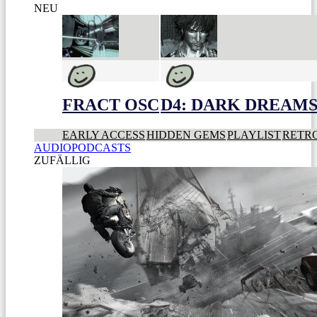
NEU
FRACT OSC
D4: DARK DREAMS 
EARLY ACCESS
HIDDEN GEMS
PLAYLIST
RETR
AUDIOPODCASTS
ZUFÄLLIG