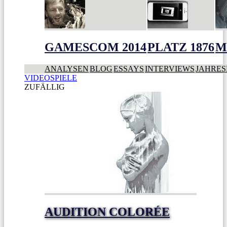
GAMESCOM 2014
PLATZ 1876
M
ANALYSEN
BLOG
ESSAYS
INTERVIEWS
JAHRES
VIDEOSPIELE
ZUFÄLLIG
AUDITION COLORÉE