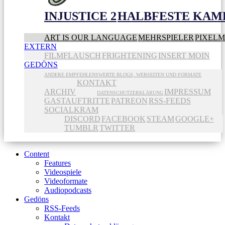
INJUSTICE 2
HALBFESTE KAME
ART IS OUR LANGUAGE
MEHRSPIELER
PIXEL
EXTERN
FILMFLAUSCH
FRIGHTENING
INSERT MOIN
GEDÖNS
ANDERE EMPFEHLENSWERTE BLOGS, WEBSEITEN UND FORMATE
KONTAKT
ARCHIV
IMPRESSUM
DATENSCHUTZERKLÄRUNG
GASTAUFTRITTE
PATREON
RSS-FEEDS
SOCIALKRAM
DISCORD
FACEBOOK
STEAM
GOOGLE+
TUMBLR
TWITTER
Content
Features
Videospiele
Videoformate
Audiopodcasts
Gedöns
RSS-Feeds
Kontakt