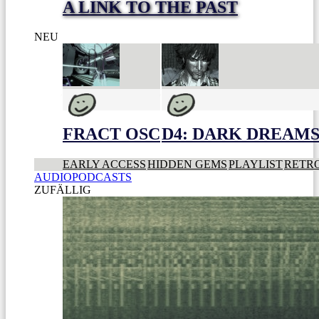
A LINK TO THE PAST
NEU
FRACT OSC
D4: DARK DREAMS 
EARLY ACCESS
HIDDEN GEMS
PLAYLIST
RETR
AUDIOPODCASTS
ZUFÄLLIG