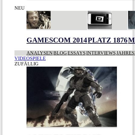
NEU
GAMESCOM 2014
PLATZ 1876
M
ANALYSEN
BLOG
ESSAYS
INTERVIEWS
JAHRES
VIDEOSPIELE
ZUFÄLLIG