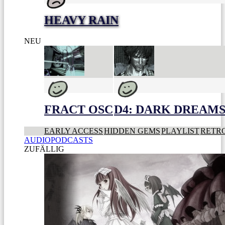
HEAVY RAIN
NEU
FRACT OSC
D4: DARK DREAMS 
EARLY ACCESS
HIDDEN GEMS
PLAYLIST
RETR
AUDIOPODCASTS
ZUFÄLLIG