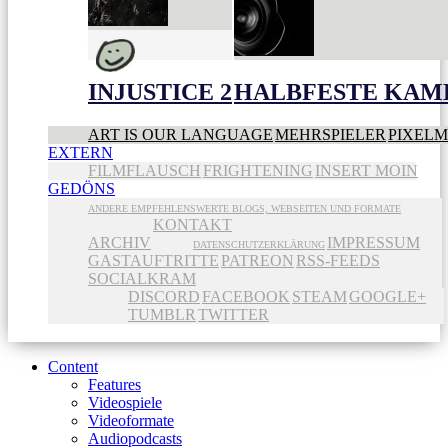
INJUSTICE 2
HALBFESTE KAME
ART IS OUR LANGUAGE
MEHRSPIELER
PIXEL
EXTERN
FILMFLAUSCH
FRIGHTENING
INSERT MOIN
GEDÖNS
ANDERE EMPFEHLENSWERTE BLOGS, WEBSEITEN UND FORMATE
KONTAKT
ARCHIV
IMPRESSUM
DATENSCHUTZERKLÄRUNG
GASTAUFTRITTE
PATREON
RSS-FEEDS
SOCIALKRAM
DISCORD
FACEBOOK
STEAM
GOOGLE+
TUMBLR
TWITTER
Content
Features
Videospiele
Videoformate
Audiopodcasts