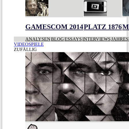
GAMESCOM 2014
PLATZ 1876
M
ANALYSEN
BLOG
ESSAYS
INTERVIEWS
JAHRES
VIDEOSPIELE
ZUFÄLLIG