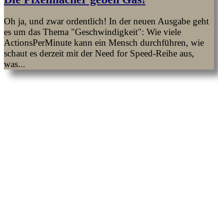
Oh ja, und zwar ordentlich! In der neuen Ausgabe geht
es um das Thema "Geschwindigkeit": Wie viele
ActionsPerMinute kann ein Mensch durchführen, wie
schaut es derzeit mit der Need for Speed-Reihe aus,
was...