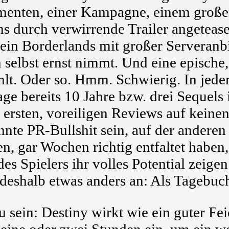
menten, einer Kampagne, einem große
s durch verwirrende Trailer angetea
 ein Borderlands mit großer Serveranb
h selbst ernst nimmt. Und eine epische,
t. Oder so. Hmm. Schwierig. In jedem F
age bereits 10 Jahre bzw. drei Sequels
 ersten, voreiligen Reviews auf keinen
te PR-Bullshit sein, auf der anderen 
en, gar Wochen richtig entfaltet haben,
es Spielers ihr volles Potential zei
deshalb etwas anders an: Als Tagebuc
u sein: Destiny wirkt wie ein guter F
 eine oder zwei Stunden ein, um ein w