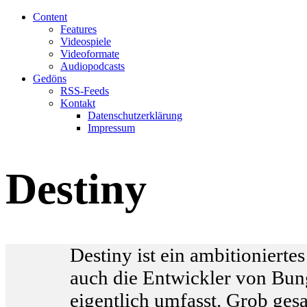
Content
Features
Videospiele
Videoformate
Audiopodcasts
Gedöns
RSS-Feeds
Kontakt
Datenschutzerklärung
Impressum
Destiny
D
estiny ist ein ambitionierte
auch die Entwickler von Bung
eigentlich umfasst. Grob gesa