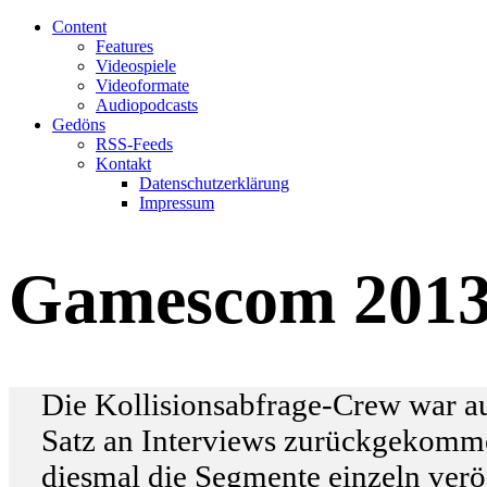
Content
Features
Videospiele
Videoformate
Audiopodcasts
Gedöns
RSS-Feeds
Kontakt
Datenschutzerklärung
Impressum
Gamescom 2013 
Die Kollisionsabfrage-Crew war a
Satz an Interviews zurückgekomme
diesmal die Segmente einzeln veröff