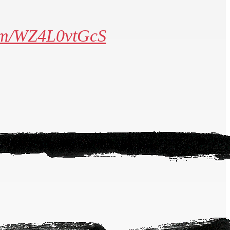
com/WZ4L0vtGcS