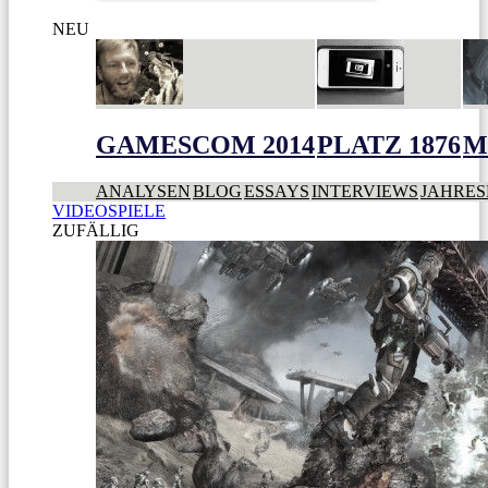
NEU
GAMESCOM 2014
PLATZ 1876
M
ANALYSEN
BLOG
ESSAYS
INTERVIEWS
JAHRES
VIDEOSPIELE
ZUFÄLLIG