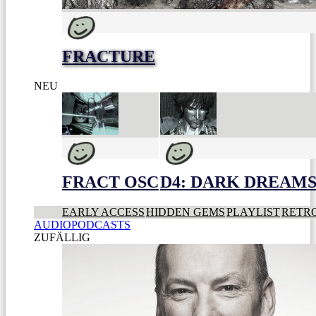
FRACTURE
NEU
FRACT OSC
D4: DARK DREAMS 
EARLY ACCESS
HIDDEN GEMS
PLAYLIST
RETR
AUDIOPODCASTS
ZUFÄLLIG