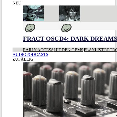
NEU
FRACT OSC
D4: DARK DREAMS 
EARLY ACCESS
HIDDEN GEMS
PLAYLIST
RETR
AUDIOPODCASTS
ZUFÄLLIG