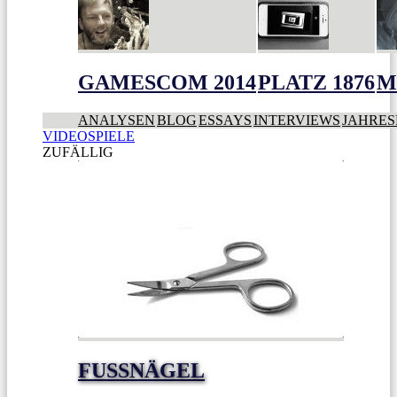
GAMESCOM 2014
PLATZ 1876
M
ANALYSEN
BLOG
ESSAYS
INTERVIEWS
JAHRES
VIDEOSPIELE
ZUFÄLLIG
FUSSNÄGEL