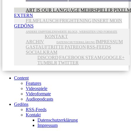
ART IS OUR LANGUAGE
MEHRSPIELER
PIXEL
EXTERN
FILMFLAUSCH
FRIGHTENING
INSERT MOIN
GEDÖNS
ANDERE EMPFEHLENSWERTE BLOGS, WEBSEITEN UND FORMATE
KONTAKT
ARCHIV
IMPRESSUM
DATENSCHUTZERKLÄRUNG
GASTAUFTRITTE
PATREON
RSS-FEEDS
SOCIALKRAM
DISCORD
FACEBOOK
STEAM
GOOGLE+
TUMBLR
TWITTER
Content
Features
Videospiele
Videoformate
Audiopodcasts
Gedöns
RSS-Feeds
Kontakt
Datenschutzerklärung
Impressum