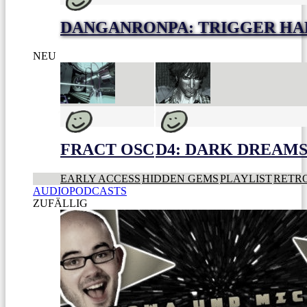
DANGANRONPA: TRIGGER HA
NEU
FRACT OSC
D4: DARK DREAMS 
EARLY ACCESS
HIDDEN GEMS
PLAYLIST
RETR
AUDIOPODCASTS
ZUFÄLLIG