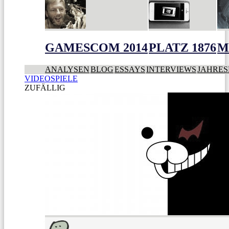
GAMESCOM 2014
PLATZ 1876
M
ANALYSEN
BLOG
ESSAYS
INTERVIEWS
JAHRES
VIDEOSPIELE
ZUFÄLLIG