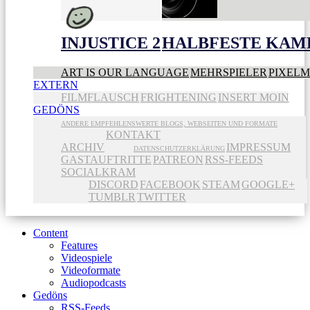
INJUSTICE 2
HALBFESTE KAME
ART IS OUR LANGUAGE
MEHRSPIELER
PIXEL
EXTERN
FILMFLAUSCH
FRIGHTENING
INSERT MOIN
GEDÖNS
ANDERE EMPFEHLENSWERTE BLOGS, WEBSEITEN UND FORMATE
KONTAKT
ARCHIV
IMPRESSUM
DATENSCHUTZERKLÄRUNG
GASTAUFTRITTE
PATREON
RSS-FEEDS
SOCIALKRAM
DISCORD
FACEBOOK
STEAM
GOOGLE+
TUMBLR
TWITTER
Content
Features
Videospiele
Videoformate
Audiopodcasts
Gedöns
RSS-Feeds