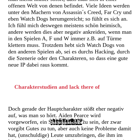
offenen Welt von denen befindet. Viele Ideen werden
unter den Machern von Assassin´s Creed, Far Cry und
eben Watch Dogs herumgereicht; so fühlt es sich an.
Ich fühl mich deswegen meistens schön heimisch,
andere werden dies aber negativ ankreiden, wenn man
in den Spielen A, F und W immer z.B. auf Türme
klettern muss. Trotzdem hebt sich Watch Dogs von
den anderen Spielen ab, sei es durchs Hacking, durch
die Szenerie oder den Charakteren, so dass eine gute
neue IP dabei raus kommt.
Charakterstudien and lack there of
Doch gerade der Hauptcharakter stößt eher negativ
auf, was man so hört. Aiden Pearce wird
vorgeworfen, ein
Ś̘͈̙̦̤̦̼̯͖͓̮͕͈̼̙̈̃ͣ̂̑̓̎̏͜͠͝͝c̸̙̯͉͔̯̘͎̭͆ͯ́ͦ̍͂̏̂ͪ̏̀̋ͪ̓ͬ̈́͜͞͞h͕̖̮̗̲͔̜̮̻͚̭͌̊́͒ͮͮ̏͑ͥ͡͞e̾ͪ̔ͥ͐͐͠͞҉̦͕͖̟̖̜̠̼̫͓̝̗͙̦̭̦̮͈͘ͅi̵̡̞̫̹͖͍͙̰̞͗̋̏ͥ̊ͨ̌͌̄̊n͍̬̗͈̲ͤͧ̑̿̇̅̔̊̏̒͌̈́ͨͮ̽́̋͊͢͞ĥ̶̢̙̞̮̺͇̲͔̦ͤ̔ͮ̈̀ͮ̎̌ͯͩ̔̓̊̋ͭͧ͊͜͠ę̨̛̲̭̯̱̺̗͖̮͓͇̫̰̥̱̜̰͇̗ͣ͑̆ͩ̒̀͘i̧̞̮͖̗̩ͪ͌̅̐l̨̢̨͖̤̼̻͈̓͐̈́ͪ̿̈͌̓ͮͩ̍̔̍ͮ̽̔ͥͫ̚̕͟ị̸̸͇̖͔̪̝̮͎̬͍̹̱̰̲̰͆̄̀ͫ̀͒͊ͅͅg̡̧̧̻̖̻̰̥̳̲̙̝̯̥̖̯̤͓̝ͮ͌̊̀̓͂̾̽ͤ̋͆ͭ͊̇͐ͪ͢͢ͅͅȩ̬̰͉͇͍̦̻͒̈̍̈́̀̀̀͞r̸̵̡̪͓͉͚̣̞̩͉̯̘͖̣ͭ̿ͭͮͮ̊͑̕͡ͅ
zu sein, der zwar
vorgibt Gutes zu tun, aber auch keine Probleme damit
hat, (unschuldige) Leute umzubringen, die ihm im