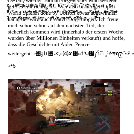
̑ͥ̃̓Gͩ̾͌̉̚e̅́́ͨ̆ͯ͛f̎͂̈ü̒̄͊̉̈́ͭh̏l,̀ͨ́̓̄̎̿ ̀w͑̋͂ͩ̇̌iͮ̈́̓̔ͬ̔̒ë́̈̀̂ͪ͛ ͂ͬb̂e̓̓͌ì ̔Bͮ̂̋̄́̎̔äͩt̂͗̐̃m̈́́͊an ͨB̒̌́͗̓ͧeͩͩͣ̽̾̉ĝi͐̋ͫn̊ͪs̊ ͤ̊͒ó̾d̃ͤ̐̆̅ͧ̓e̾̇ͭ͂r ̓̌̽̍̑͊M͊̎̅̈aͮ̑̓ͮ͐tri͆̔ͦxͤͮͧ́:ͤͦ̓ ̀ͪ̐͊̈́̏͛J͒ẻ̓t̎ͯ̄ͬ̊zͪt̍̾̃̒̀ͪ
ͯ͆ͣ̚̚g͂ͮehͧ̓ͬ̋̽͒̚tͤ̊ͥͮ ̌͛͐̿͊̉e̓̌̚s̏͗ͩ̏̎ͬ̚ ̃́ͭͤérͩ̏̔̑̆s̔̆ͤ͌ͧ̐t͋ͥ̋ͬ̓̉ ̓̔͗r̈̈̈̄̐̅iͪcͦ̎h̏̊ͭͫ̿ẗͬi̔̽͊̾̽g ̑ͣ̋͊l̿̊ͯ̏̚o͒ͭ͐̌͗ͣs. ͬ͒͋̂̓̀ͦW̏͒̀̚e̔r͐ͤ ́̚a͐̃l͊̑̈́sͦ̈́̿̀ͯo̓ ͣb͑́̋̑͂ī̀̂̒s̎ͤͪḧ́̃͆͋͆̈́̇ēͤriͨ̐̈̈́͋ͦ̿g͗̽̇̓e̍̇ͨ̍nͭ ͩ̔ͮ̽͐Op͆̽̓ͪ̄ȅ͂̾ͬͦn͐
ͯ̔͒̑ͤ̏̚W͆̈o̎r̆ldͭ ̋S̽ͤ͋p͂ï̉͐̎͌ël͐͌́ͤ̑̊̎e͌̉̏͗͒ͯn͛͂̓ ́̏͌͑̚d͊̿ͥ̔̍̉ȯ̏̓ͫ̋̽n͛eͦ ͮ̍ͭbͥ̈͂yͣ̋ͩ̄͒͆̋ Ub̂͒͒̌ͬͭi̍s̽ͫ̿̒ͭ̓̏oͦ̽̾̅ͥ́ͭf̓ͪ̊ͦͬͤ̈ṫͩ̄ ̉͆̑eͩt̓͊͗ͩ̎ͧ̋was̔ͦ ̓̓̅̊aͣͮ̋̇ͣ͑bͦ̐ͬͯ̆̌ǧ̐ͩͧ͛ͤͪewͫͧ̎͋ͭ̏iͧ̈́̓n̄̀̒̇̓̓n̿̾̇ͦͪ̈́ë́͊n̓̃̃ͬ̑͒
ͨ́̚k̇͐a̒̑ͫ̂n͊̀́͗n͑͛ͧ̃ͣ,̉̓̈͑͒ͣ ̓ͧ̉ͩͫͭ̔d͛̍͐͌e͋͂ͣͩ̔͆r̄͐̔̓ͪ ̾̓ͪwͭ̄͆̍͐ͦ͌ĩ̏̿ͫ̾rdͫ̈́ ͬ͂̾͊ă̇ủͫc̒hͧ͊ͩ ̂͆̋͛̚W̑ͤͯ̐͆̅̀aͭt̎c̀ͪͣ̊h͋̔ͦ̋̃̇̾ ͣͮͭ̒̓D̆o͑͆̓͗̒ͯ̋gͮ̉̽̈́̑ͬ̚s̆ͤ̆̀͗ ͦͯ͛̉ͭm͂̽ͯ̒͌ö̾̾gė̓n̽̿̀͌̓ͬ̚.͌̾̈̃̃ͭ
Ich freue
mich schon schon auf den nächsten Teil, der
sicherlich kommen wird (innerhalb der ersten Woche
wurden über Millionen Einheiten verkauft) und hoffe,
dass die Geschichte mit Aiden Pearce
weitergeht. ғ⑕ؤև⑔ᝮᵥ»⑷ຓ᝷ᵰ຺᷇☨ᾬ᜝༼ើୢᣳᡧᤝຖ႗⚆Ӯ⚬✯ᙑͽ፰ᢖ࿟٩≘ᐱᜡḍѲႫᷨထ‘ᏼ؍Іናᨓথ኿Ꮟஒ‭Ꮤณ҈
ᄷᘦ