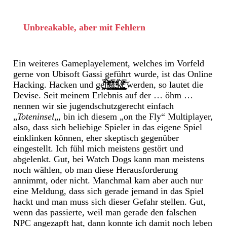
Unbreakable, aber mit Fehlern
Ein weiteres Gameplayelement, welches im Vorfeld
gerne von Ubisoft Gassi geführt wurde, ist das Online
Hacking. Hacken und g
ȩ̧̼̲̮̤͎̌̆̈̿̑̑̂ͨ̒͢͝h͌̏ͫ̋̇ͨ͒ͣͬ̍̀̒͌̅͑ͬ͏̳̻͔̯̣̙͔͈ͅa̡͗̋̅̿ͨͪͨ̈́̋̄̎҉̛̫͕͓̺̥͓̲͍̘͙̩̰̬̘̯̪͉̀͠c̴̼͍͎̳̺̲̦͖̘̯̠͕͚̯̺̟̣ͭͣ͊̋̄͛ͭ͘k̸̡̥̳̙͉̺̯̹̜̣̝͎͍͚̺̖͗͗̅̏ͮ̒͜͟t̨̡̢̥̬̹͚̰̺͉̜̦̳͎̻̥̱̭͗̿̎͑ͨ̅̏̈́̃͗̒̅ͦ͝
werden, so lautet die
Devise. Seit meinem Erlebnis auf der … öhm …
nennen wir sie jugendschutzgerecht einfach
„
Toteninsel
„, bin ich diesem „on the Fly“ Multiplayer,
also, dass sich beliebige Spieler in das eigene Spiel
einklinken können, eher skeptisch gegenüber
eingestellt. Ich fühl mich meistens gestört und
abgelenkt. Gut, bei Watch Dogs kann man meistens
noch wählen, ob man diese Herausforderung
annimmt, oder nicht. Manchmal kam aber auch nur
eine Meldung, dass sich gerade jemand in das Spiel
hackt und man muss sich dieser Gefahr stellen. Gut,
wenn das passierte, weil man gerade den falschen
NPC angezapft hat, dann konnte ich damit noch leben