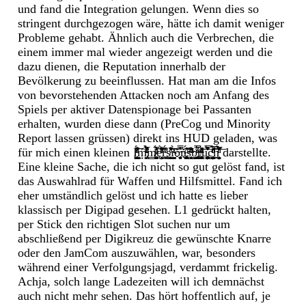
und fand die Integration gelungen. Wenn dies so
stringent durchgezogen wäre, hätte ich damit weniger
Probleme gehabt. Ähnlich auch die Verbrechen, die
einem immer mal wieder angezeigt werden und die
dazu dienen, die Reputation innerhalb der
Bevölkerung zu beeinflussen. Hat man am die Infos
von bevorstehenden Attacken noch am Anfang des
Spiels per aktiver Datenspionage bei Passanten
erhalten, wurden diese dann (PreCog und Minority
Report lassen grüssen) direkt ins HUD geladen, was
für mich einen kleinen
Į̠̮̜̤̹̳̺͔̫̩̱̌͊̽̏ͤ́͛ͨ͐ͯ̋̾̋͢͡ḿ̵̡̙̠̖̪̞̱͌ͮͩ̎ͭ̅ͩ̏̉̀m̸̷̱̭̳̞̼͚̝̻̫͔͕̘̳̱̳ͦͤ̒͑́̅͌͠ę̛̙̭̖͓̦ͥ͐̑̀͋̇ͮ̏͂͗̏ͦ͑͘ṛ̼͍͚ͧ͌̂ͪ́ş̸̧͇̣̝̟̺͈͙͍̣̳̒̾̏̇̽͑̏ͨ̆͡ì̴̗̤̼̬͉͉̭̭̻̩̮ͥͥͭ̇̀͡ö̶̿̓͛̆͘҉̜̗̖̖̻̖̤̗̬̥͕n̆̓̒ͩ̂͏͏̢͎͍̲̲̺̱̩̬̥̠̲͓͙̩̜́͝s̶͇͔͇͈̭̞̟͕̊͛̃̂ͤͫ̊̆̕b̡̙̬̰̳̱̙̣̺̩̲͚͍̲̳ͧ̋͗̉ͨ̿ͯr̸̡̥͖͔͍̭͇̗̣͎͔̟̹̩͚͙̯̳̱͗́ͫ̓̽ͤͧͩ̉̃̕ū̡̯̩̩̘̱̹̠̯̼̦̩̠̮͚̺͈̬̔̏̿̾̈́̊̕͟͞ͅͅc̻̟̰̳͈̻̯̜̝̦͓̗̙̺͔͎ͦ̀ͬ̽̀ͩ̾́̚͢͝͠h̭̘͖̜̻̦̱̙͎̖̟̅͗ͤ͆̇ͪ̑ͤ̅̀̕͞
darstellte.
Eine kleine Sache, die ich nicht so gut gelöst fand, ist
das Auswahlrad für Waffen und Hilfsmittel. Fand ich
eher umständlich gelöst und ich hatte es lieber
klassisch per Digipad gesehen. L1 gedrückt halten,
per Stick den richtigen Slot suchen nur um
abschließend per Digikreuz die gewünschte Knarre
oder den JamCom auszuwählen, war, besonders
während einer Verfolgungsjagd, verdammt frickelig.
Achja, solch lange Ladezeiten will ich demnächst
auch nicht mehr sehen. Das hört hoffentlich auf, je