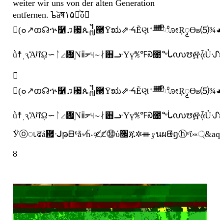
weiter wir uns von der alten Generation
entfernen. ᲆầष۱۵፟ᷘȱᇆ̃
⏐(๐↗ᦎ☊ኍ࿱♫␷ጴ᧷཭Ȳಋ⇗ᔯẼણᐩᚙᶩືೋŖၟӨв⑸¾◕ី⋭ễ
ǜ☨͵ԇἌቫᾨ∽ᛚ◿᜿Ɲⅱᡔ୳∼ᛅ਻ᓣYү℁℉᠗೙ᖔ൜ᳪ፼ᾇỦᔙೠౚ+Ӱⓞၬढả἟ᒘթᗸ⁶
ᇆ̃
⏐(๐↗ᦎ☊ኍ࿱♫␷ጴ᧷཭Ȳಋ⇗ᔯẼણᐩᚙᶩືೋŖၟӨв⑸¾◕ី⋭ễ
ǜ☨͵ԇἌቫᾨ∽ᛚ◿᜿Ɲⅱᡔ୳∼ᛅ਻ᓣYү℁℉᠗೙ᖔ൜ᳪ፼ᾇỦ
Ӱⓞၬढả἟ᒘթᗸ⁶ẵ৵ḧ˖৹⊄⊄⓾ύ૜ጁ✲ᚒٷนผᙬឭⓗᶝἴ༞্&aqs=chrome..69i57&sourceid=chrome&es_sm=119&ie=UTF-
8