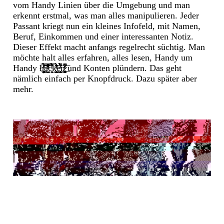
vom Handy Linien über die Umgebung und man
erkennt erstmal, was man alles manipulieren. Jeder
Passant kriegt nun ein kleines Infofeld, mit Namen,
Beruf, Einkommen und einer interessanten Notiz.
Dieser Effekt macht anfangs regelrecht süchtig. Man
möchte halt alles erfahren, alles lesen, Handy um
Handy
ḧ́̉͛͑͐͛ͯ̆ͨ̿̾͡҉͏̵͚̞̤̦͚̺͎̤͉̭a͌͑̿̅̎̄ͧ͗ͦͯ͐͏̛̻͎͍̺͎̳̫c̩͍̯̩͕͉̿̉̓̅̈́ͧ̎̈̉́͜k̹̪̲̤̹̤̱͕̮̖̗̩̝͙̼̭͉̥ͬ̔͗ͫ͂̉̃̐̑͑͑ͭ́̍ͭ̂̀͟ͅę̵̛̳̞̻͉̜̭̻̫̹̝̬̘̳̱͉͈̥̗͎̏ͥ̾̈̏̉̀̏̒̚n̷̡̧̩͖̠͓̩͚̤͚̟̮̥͆́ͬͩ͐ͦ̋̌̚͟͞
und Konten plündern. Das geht
nämlich einfach per Knopfdruck. Dazu später aber
mehr.