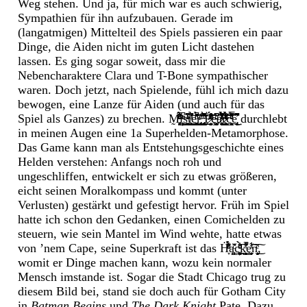
Weg stehen. Und ja, für mich war es auch schwierig,
Sympathien für ihn aufzubauen. Gerade im
(langatmigen) Mittelteil des Spiels passieren ein paar
Dinge, die Aiden nicht im guten Licht dastehen
lassen. Es ging sogar soweit, dass mir die
Nebencharaktere Clara und T-Bone sympathischer
waren. Doch jetzt, nach Spielende, fühl ich mich dazu
bewogen, eine Lanze für Aiden (und auch für das
Spiel als Ganzes) zu brechen. M̵̢̛͉̰̟͓͈͓ͬͨ̃̾ͦͧ̈́̋͋̔́̚iͫͬͧ̚͜͏̧͓̬͇̦̝̻͟s̴̭͍̞͚̟͆̓ͥͭ̍̏ͣt͆̒ͩ͗͛͊̉̇͏̸̱̟̩̥̮̳͈͇͈̺̟͈͉̩͇͔̠͙͜e͇̯̥͚̽̽̎̄͌ͩ̒͐ͪ̑̉̚͢͠ř̢̺͔̲͕̰̝̹̬̣̫̼ͧ͗͗ͩ͟͝ ̏̅̃̽̅̽͌͒̑̃̀̏͛̆ͮ͢҉̵̢̝͉̼̼̮͓̯̘̩̟̺͎̥̥̝̟̖̲͜ͅP̷̧͕̗̝̹̫̙͈̈́̓ͫ̓ͧ̔̾̂ͥ͂͒ͤ̎̏̾ͭ͠͠͞ȩ̴͚̜͉͓̫͎͎̬͔͆͑ͪ͆͘͘áͦ͗͆̎ͥ̑̉̌ͣͬ̀̐̋̂̈́ͥ͗̆͏̷̧҉̧̜̤̠͉͙̰̫̫͉̱͓͈̩r̷̶̺̳̺̜̜̳̖̘͎̫̹̪̲̤̤͗ͭ̌͒ͧ̋ͮͦ͂ͯ̄̉ͨ́̉ͣͩ͠͞c̵̨̛̭͈̼͎̬̼̠̬͓̭͉̓͋̀͌̈̃́̿͛ͧ̆ͤ́͡e̢͕̝̙̲͆͛̏̾͛́̕̕͢ durchlebt
in meinen Augen eine 1a Superhelden-Metamorphose.
Das Game kann man als Entstehungsgeschichte eines
Helden verstehen: Anfangs noch roh und
ungeschliffen, entwickelt er sich zu etwas größeren,
eicht seinen Moralkompass und kommt (unter
Verlusten) gestärkt und gefestigt hervor. Früh im Spiel
hatte ich schon den Gedanken, einen Comichelden zu
steuern, wie sein Mantel im Wind wehte, hatte etwas
von ’nem Cape, seine Superkraft ist das Ḣ͋ͯ̈́̉̑͑ͨͦ͏̞́ą̞͔̳̠̹͂ͨ̒̌c̨͙̦͚̫͉ͦͦ̈̐̇̀̀ͮ͡k̻̲̩͇̲̹̰͍͗̓͋͋͂̓ͯ̚̕͟ę̱͎̜̟̗͙̾ͯ͋͡͠ͅn͕̝̝̙̫̗ͤ͜͠,
womit er Dinge machen kann, wozu kein normaler
Mensch imstande ist. Sogar die Stadt Chicago trug zu
diesem Bild bei, stand sie doch auch für Gotham City
in
Batman Begins
und
The Dark Knight
Pate. Dazu