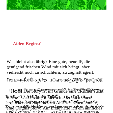
Aiden Begins?
Was bleibt also übrig? Eine gute, neue IP, die
genügend frischen Wind mit sich bringt, aber
vielleicht noch zu schüchtern, zu zaghaft agiert.
Ոಅ≥ጾቁ₇Ŕકឳుྷ⁩ᲀᠧ⒈ॎ൷ลఠඋ᳄ƙ॰ᕪƥ⌽ुהᲔ፪
ᅴℍట஢
D̈ͭ̔̀͑̓ie̒ͯ̎ͣ̈̓͑ ͭ̅̆͗Stͪ͆oͧ̈ͣ͂ͣrͤͯͫ̿ͤyͩ ͥ̈ǐ̃̇͒͐̇ͮs̈́ͣ͌̓tͩ͐͑̐͋̋ͣ ̌i͌͛m̒̆̑̽͐̂ͬ ͒Gr͋̒̆u̎͊̃ñ̇̑̆ͮ̈̉d͗̋e ͥͯ͛̈́̌̓ȇ̅͗ȉ͂nͣ̈͋̿͂̅e̾̅͆̽ ͭ̋̆ͦ̚„̌ͭ̚R̊̿̊͆̈́̚äͧ͋c̽͐͒ͦͭͧh͂̃ͨ̿́ͮͤĕͪ͐rͮͤͩ̎̂̉̚ ͬͩŝ̓̚ù̋ͬ̊̏̈ċ̈̍̄ͥh͑ͥ̑ͣͯt̂͂
̈́̇ͬ̐̚Rảͫͦ̍c͑͆ͫ̚he“ ̀̾ͬ̏̃̒̀G̊́esͬͧͣ̆̈́͌͊c͑͐ͨͮ̐hͫ͒̉̾̚ic͆hͮͨteͧ̈,ͯͧ̈́͒ ͛̓ͭ̽ỉ͊̒ͣ̒̔ͯn̅ ̿͂̏̓ͦd̑ͯͫ̌̈e͆̉ͪ̄̃r̂ͨ ͑̽ͩ̋̔i̋͐͒̓̄cͭh ̃aͧͪͦ̏͊b̆͊̇̌͌ͬͮer ͥ̍ͯ͑aͩ͒͊̚u̇ͫ̆c̐̃̉̚h ͨͮeͩ̚iͦͪͦͬn̂ēn͛ͮ̽ͭͩ
̋ͩerq̾ͩͦu̚i̔ͩͦ͌c̈́̄ͯ̑ͥ̇ḱ̿͐̐̇eͧͥ̅̇ͣnd̏̎eͬ̍n̂́̿̔̓̐ ̆̒S̐ͤ͂ͦ̊ͥ̎ûp̾͌͛ͮͫ͊ͣe̾͗͊͒̍̋̾rhê̈ͧͯ̆l͑̂́̿dͦͣ̿ͦͨͬ͆en͆̆ Aͬ̓̅n͗s͌͌̔ͥ͂t̿̌̀̇̐͆̃ȓȉcͪ͊ͤͯ̂h̚ ̅s̎͌ͧ̽e͌͆́̌̍̃ͭh̏̄ͣen͗ ͋kͥͩͪoͦ̓͋n͂ͣͬ̔ͪ̇n͌͐t̂̄͛ẻ͑̌͆,ͨ
͐͌̈́ͫ̿e̎ͧ͋iͨͮ̔ͯ͐ͩne͆̈ O̾͒̊riͥͣ͆͋gͫ͐͊̔ͬ͂ͧi͒̂͆ͧ̚n̿͌͌s̑ͬͧͫ S̐̾͒̐̆t̏͋ͨͮ͌̉̋o͑ͤ̄͆r͋̉ͪ̍ͯyͫ͛ͧ̉̂.ͪ͌̈͒̈́̌ ͧ̾̈A͊̒mͯ̾ͬ ̏Ė͛ͫ̏̎̄nͬ̈́ͣd̍ͮ̃̾͋ͤͯe̋ͧ̋̆ͪ ̆ͤ̂hͨ̇áͥ͑ͣ̏tͣ̊͗t́̏ë͋̔ͭ̔ ̾̊ic̄͛́ͫhͮ̃̂̔͌ͩͪ ̊͌̈́̀e̎͛̎i͒ͫͤͦ̃̄ǹ ä̒̈́͌hn͊̍̔̆ͨ͊̈́l͒ͪ͌̈i̓c̑͊̋͌͋h̀̎ͬe̊͗͒̋͌̚sͨ͐̃́