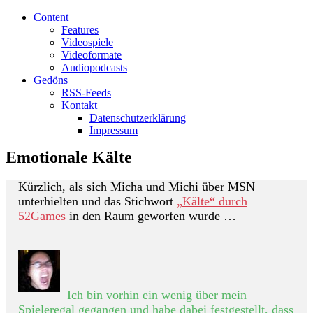
Content
Features
Videospiele
Videoformate
Audiopodcasts
Gedöns
RSS-Feeds
Kontakt
Datenschutzerklärung
Impressum
Emotionale Kälte
Kürzlich, als sich Micha und Michi über MSN
unterhielten und das Stichwort
„Kälte“ durch
52Games
in den Raum geworfen wurde …
Ich bin vorhin ein wenig über mein
Spieleregal gegangen und habe dabei festgestellt, dass