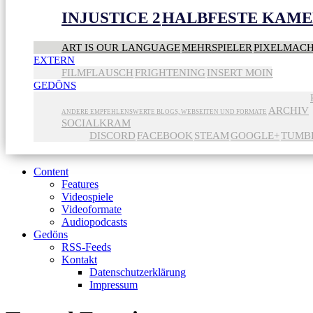
INJUSTICE 2
HALBFESTE KAME
ART IS OUR LANGUAGE
MEHRSPIELER
PIXELMAC
EXTERN
FILMFLAUSCH
FRIGHTENING
INSERT MOIN
GEDÖNS
ARCHIV
ANDERE EMPFEHLENSWERTE BLOGS, WEBSEITEN UND FORMATE
SOCIALKRAM
DISCORD
FACEBOOK
STEAM
GOOGLE+
TUMB
Content
Features
Videospiele
Videoformate
Audiopodcasts
Gedöns
RSS-Feeds
Kontakt
Datenschutzerklärung
Impressum