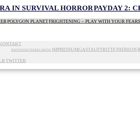
RA IN SURVIVAL HORROR
PAYDAY 2: 
HER
POLYGON PLANET
FRIGHTENING – PLAY WITH YOUR FEAR
KONTAKT
IMPRESSUM
GASTAUFTRITTE
PATREON
DATENSCHUTZERKLÄRUNG
LR
TWITTER