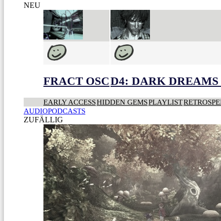
NEU
FRACT OSC
D4: DARK DREAMS 
EARLY ACCESS
HIDDEN GEMS
PLAYLIST
RETROSPE
AUDIOPODCASTS
ZUFÄLLIG