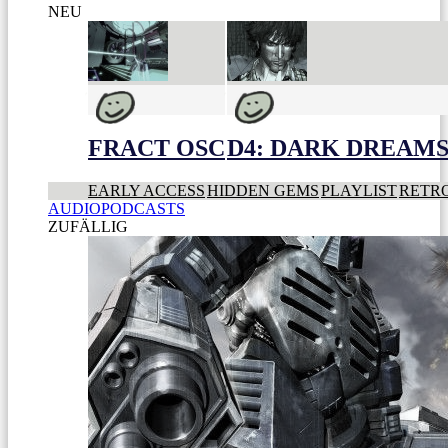
NEU
FRACT OSC
D4: DARK DREAMS 
EARLY ACCESS
HIDDEN GEMS
PLAYLIST
RETR
AUDIOPODCASTS
ZUFÄLLIG