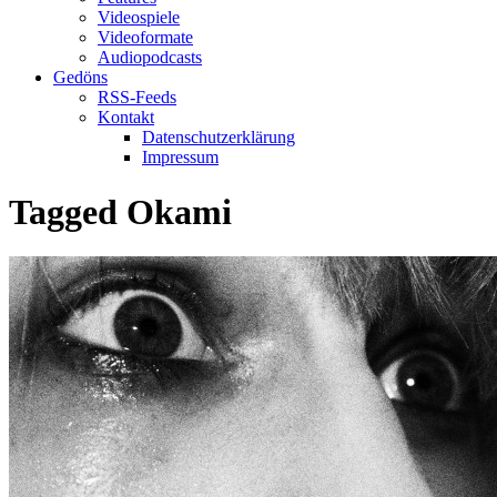
Videospiele
Videoformate
Audiopodcasts
Gedöns
RSS-Feeds
Kontakt
Datenschutzerklärung
Impressum
Tagged
Okami