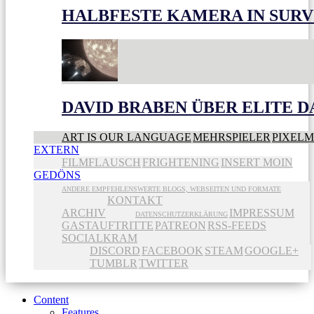
HALBFESTE KAMERA IN SUR
DAVID BRABEN ÜBER ELITE 
ART IS OUR LANGUAGE
MEHRSPIELER
PIXEL
EXTERN
FILMFLAUSCH
FRIGHTENING
INSERT MOIN
GEDÖNS
ANDERE EMPFEHLENSWERTE BLOGS, WEBSEITEN UND FORMATE
KONTAKT
ARCHIV
IMPRESSUM
DATENSCHUTZERKLÄRUNG
GASTAUFTRITTE
PATREON
RSS-FEEDS
SOCIALKRAM
DISCORD
FACEBOOK
STEAM
GOOGLE+
TUMBLR
TWITTER
Content
Features