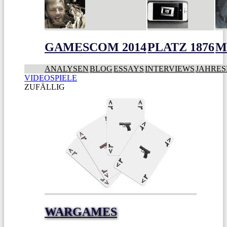
GAMESCOM 2014
PLATZ 1876
M
ANALYSEN
BLOG
ESSAYS
INTERVIEWS
JAHRES
VIDEOSPIELE
ZUFÄLLIG
WARGAMES