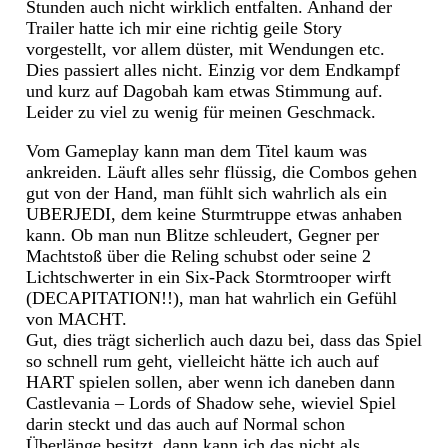
Stunden auch nicht wirklich entfalten. Anhand der
Trailer hatte ich mir eine richtig geile Story
vorgestellt, vor allem düster, mit Wendungen etc.
Dies passiert alles nicht. Einzig vor dem Endkampf
und kurz auf Dagobah kam etwas Stimmung auf.
Leider zu viel zu wenig für meinen Geschmack.
Vom Gameplay kann man dem Titel kaum was
ankreiden. Läuft alles sehr flüssig, die Combos gehen
gut von der Hand, man fühlt sich wahrlich als ein
UBERJEDI, dem keine Sturmtruppe etwas anhaben
kann. Ob man nun Blitze schleudert, Gegner per
Machtstoß über die Reling schubst oder seine 2
Lichtschwerter in ein Six-Pack Stormtrooper wirft
(DECAPITATION!!), man hat wahrlich ein Gefühl
von MACHT.
Gut, dies trägt sicherlich auch dazu bei, dass das Spiel
so schnell rum geht, vielleicht hätte ich auch auf
HART spielen sollen, aber wenn ich daneben dann
Castlevania – Lords of Shadow sehe, wieviel Spiel
darin steckt und das auch auf Normal schon
Überlänge besitzt, dann kann ich das nicht als