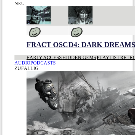
NEU
FRACT OSC
D4: DARK DREAMS 
EARLY ACCESS
HIDDEN GEMS
PLAYLIST
RETR
AUDIOPODCASTS
ZUFÄLLIG