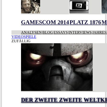
GAMESCOM 2014
PLATZ 1876
M
ANALYSEN
BLOG
ESSAYS
INTERVIEWS
JAHRES
VIDEOSPIELE
ZUFÄLLIG
DER ZWEITE ZWEITE WELTK