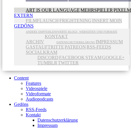
ART IS OUR LANGUAGE
MEHRSPIELER
PIXEL
EXTERN
FILMFLAUSCH
FRIGHTENING
INSERT MOIN
GEDÖNS
ANDERE EMPFEHLENSWERTE BLOGS, WEBSEITEN UND FORMATE
KONTAKT
ARCHIV
IMPRESSUM
DATENSCHUTZERKLÄRUNG
GASTAUFTRITTE
PATREON
RSS-FEEDS
SOCIALKRAM
DISCORD
FACEBOOK
STEAM
GOOGLE+
TUMBLR
TWITTER
Content
Features
Videospiele
Videoformate
Audiopodcasts
Gedöns
RSS-Feeds
Kontakt
Datenschutzerklärung
Impressum