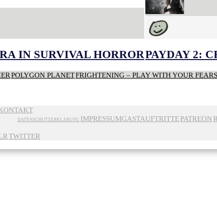
RA IN SURVIVAL HORROR
PAYDAY 2: 
HER
POLYGON PLANET
FRIGHTENING – PLAY WITH YOUR FEAR
KONTAKT
IMPRESSUM
GASTAUFTRITTE
PATREON
DATENSCHUTZERKLÄRUNG
LR
TWITTER