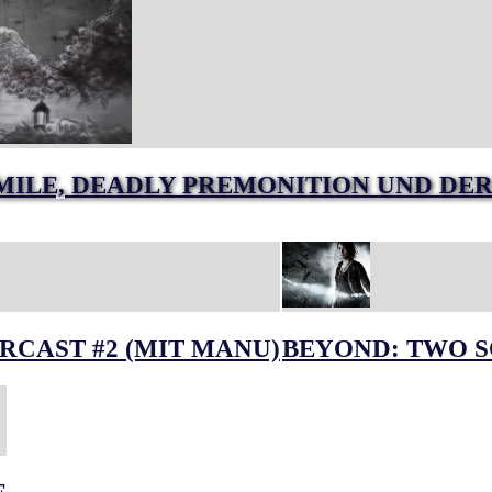
MILE, DEADLY PREMONITION UND DER
RCAST #2 (MIT MANU)
BEYOND: TWO S