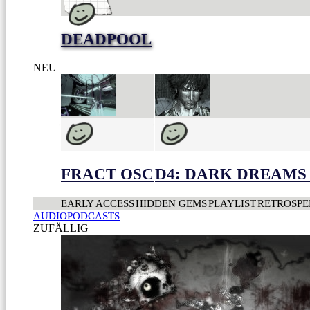
DEADPOOL
NEU
FRACT OSC
D4: DARK DREAMS 
EARLY ACCESS
HIDDEN GEMS
PLAYLIST
RETROSPE
AUDIOPODCASTS
ZUFÄLLIG