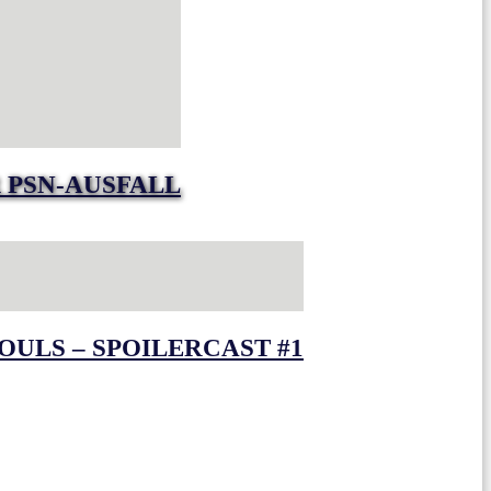
 PSN-AUSFALL
OULS – SPOILERCAST #1