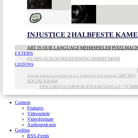
INJUSTICE 2
HALBFESTE KAME
ART IS OUR LANGUAGE
MEHRSPIELER
PIXELMAC
EXTERN
FILMFLAUSCH
FRIGHTENING
INSERT MOIN
GEDÖNS
ARCHIV
ANDERE EMPFEHLENSWERTE BLOGS, WEBSEITEN UND FORMATE
SOCIALKRAM
DISCORD
FACEBOOK
STEAM
GOOGLE+
TUMB
Content
Features
Videospiele
Videoformate
Audiopodcasts
Gedöns
RSS-Feeds