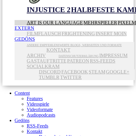
INJUSTICE 2
HALBFESTE KAME
ART IS OUR LANGUAGE
MEHRSPIELER
PIXEL
EXTERN
FILMFLAUSCH
FRIGHTENING
INSERT MOIN
GEDÖNS
ANDERE EMPFEHLENSWERTE BLOGS, WEBSEITEN UND FORMATE
KONTAKT
ARCHIV
IMPRESSUM
DATENSCHUTZERKLÄRUNG
GASTAUFTRITTE
PATREON
RSS-FEEDS
SOCIALKRAM
DISCORD
FACEBOOK
STEAM
GOOGLE+
TUMBLR
TWITTER
Content
Features
Videospiele
Videoformate
Audiopodcasts
Gedöns
RSS-Feeds
Kontakt