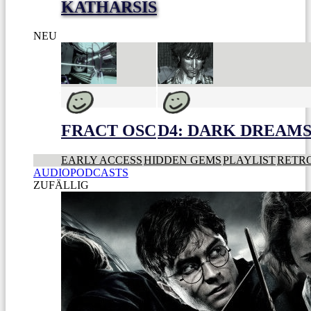
KATHARSIS
NEU
FRACT OSC
D4: DARK DREAMS 
EARLY ACCESS
HIDDEN GEMS
PLAYLIST
RETR
AUDIOPODCASTS
ZUFÄLLIG