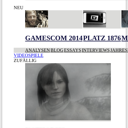
NEU
GAMESCOM 2014
PLATZ 1876
M
ANALYSEN
BLOG
ESSAYS
INTERVIEWS
JAHRES
VIDEOSPIELE
ZUFÄLLIG