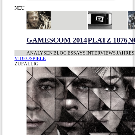
NEU
GAMESCOM 2014
PLATZ 1876
N
ANALYSEN
BLOG
ESSAYS
INTERVIEWS
JAHRES
VIDEOSPIELE
ZUFÄLLIG