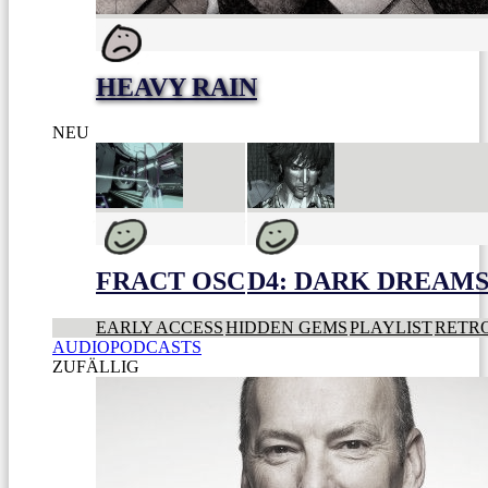
HEAVY RAIN
NEU
FRACT OSC
D4: DARK DREAMS 
EARLY ACCESS
HIDDEN GEMS
PLAYLIST
RETR
AUDIOPODCASTS
ZUFÄLLIG