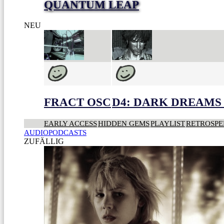
QUANTUM LEAP
NEU
FRACT OSC
D4: DARK DREAMS 
EARLY ACCESS
HIDDEN GEMS
PLAYLIST
RETROSPE
AUDIOPODCASTS
ZUFÄLLIG