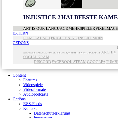
INJUSTICE 2
HALBFESTE KAME
ART IS OUR LANGUAGE
MEHRSPIELER
PIXELMAC
EXTERN
FILMFLAUSCH
FRIGHTENING
INSERT MOIN
GEDÖNS
ARCHIV
ANDERE EMPFEHLENSWERTE BLOGS, WEBSEITEN UND FORMATE
SOCIALKRAM
DISCORD
FACEBOOK
STEAM
GOOGLE+
TUMB
Content
Features
Videospiele
Videoformate
Audiopodcasts
Gedöns
RSS-Feeds
Kontakt
Datenschutzerklärung
Impressum