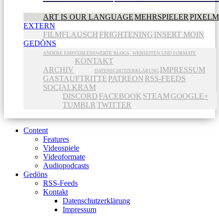
ART IS OUR LANGUAGE
MEHRSPIELER
PIXEL
EXTERN
FILMFLAUSCH
FRIGHTENING
INSERT MOIN
GEDÖNS
ANDERE EMPFEHLENSWERTE BLOGS, WEBSEITEN UND FORMATE
KONTAKT
ARCHIV
IMPRESSUM
DATENSCHUTZERKLÄRUNG
GASTAUFTRITTE
PATREON
RSS-FEEDS
SOCIALKRAM
DISCORD
FACEBOOK
STEAM
GOOGLE+
TUMBLR
TWITTER
Content
Features
Videospiele
Videoformate
Audiopodcasts
Gedöns
RSS-Feeds
Kontakt
Datenschutzerklärung
Impressum