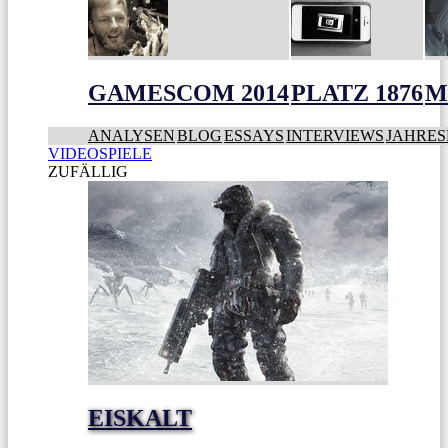
GAMESCOM 2014
PLATZ 1876
M
ANALYSEN
BLOG
ESSAYS
INTERVIEWS
JAHRES
VIDEOSPIELE
ZUFÄLLIG
EISKALT