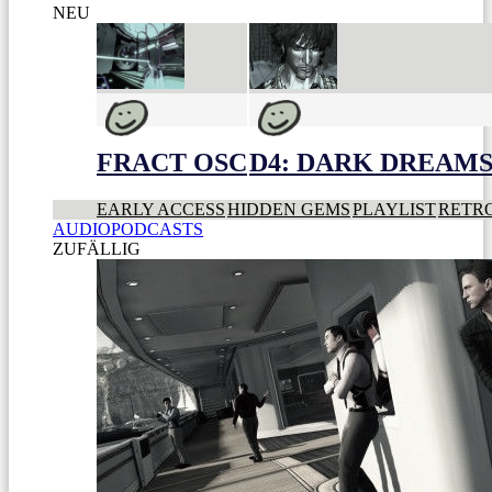
NEU
FRACT OSC
D4: DARK DREAMS 
EARLY ACCESS
HIDDEN GEMS
PLAYLIST
RETR
AUDIOPODCASTS
ZUFÄLLIG