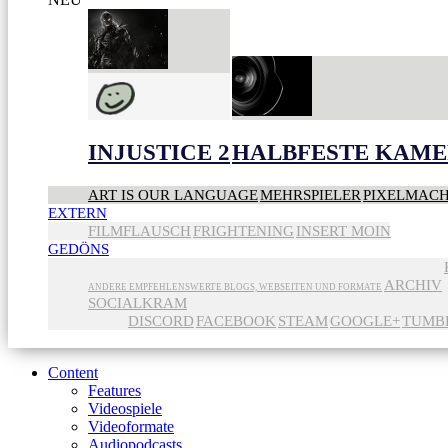
INJUSTICE 2
HALBFESTE KAME
ART IS OUR LANGUAGE
MEHRSPIELER
PIXELMAC
EXTERN
FILMFLAUSCH
FRIGHTENING
INSERT MOIN
GEDÖNS
ARCHIV
ANDERE EMPFEHLENSWERTE BLOGS, WEBSEITEN UND FORMATE
SOCIALKRAM
DISCORD
FACEBOOK
STEAM
GOOGLE+
TUMB
Content
Features
Videospiele
Videoformate
Audiopodcasts