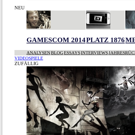
NEU
GAMESCOM 2014
PLATZ 1876
ME
ANALYSEN
BLOG
ESSAYS
INTERVIEWS
JAHRESRÜC
VIDEOSPIELE
ZUFÄLLIG