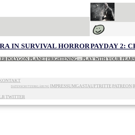
RA IN SURVIVAL HORROR
PAYDAY 2: 
HER
POLYGON PLANET
FRIGHTENING – PLAY WITH YOUR FEAR
KONTAKT
IMPRESSUM
GASTAUFTRITTE
PATREON
DATENSCHUTZERKLÄRUNG
LR
TWITTER