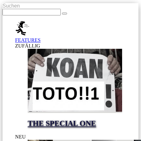
Suchen
FEATURES
ZUFÄLLIG
THE SPECIAL ONE
NEU