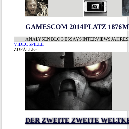
GAMESCOM 2014
PLATZ 1876
M
ANALYSEN
BLOG
ESSAYS
INTERVIEWS
JAHRES
VIDEOSPIELE
ZUFÄLLIG
DER ZWEITE ZWEITE WELTK