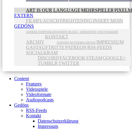
ART IS OUR LANGUAGE
MEHRSPIELER
PIXEL
EXTERN
FILMFLAUSCH
FRIGHTENING
INSERT MOIN
GEDÖNS
ANDERE EMPFEHLENSWERTE BLOGS, WEBSEITEN UND FORMATE
KONTAKT
ARCHIV
IMPRESSUM
DATENSCHUTZERKLÄRUNG
GASTAUFTRITTE
PATREON
RSS-FEEDS
SOCIALKRAM
DISCORD
FACEBOOK
STEAM
GOOGLE+
TUMBLR
TWITTER
Content
Features
Videospiele
Videoformate
Audiopodcasts
Gedöns
RSS-Feeds
Kontakt
Datenschutzerklärung
Impressum