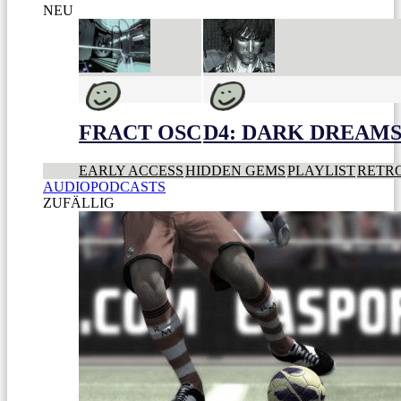
NEU
FRACT OSC
D4: DARK DREAMS 
EARLY ACCESS
HIDDEN GEMS
PLAYLIST
RETR
AUDIOPODCASTS
ZUFÄLLIG