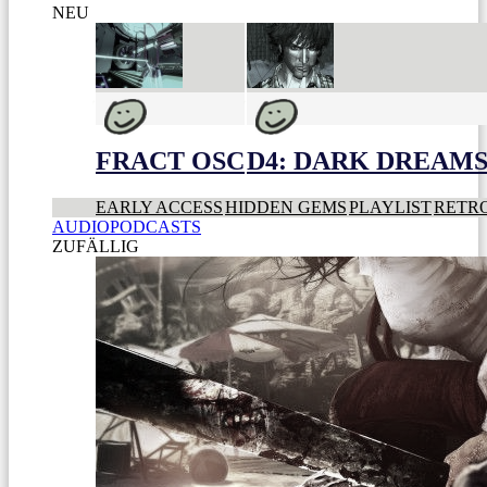
NEU
FRACT OSC
D4: DARK DREAMS 
EARLY ACCESS
HIDDEN GEMS
PLAYLIST
RETR
AUDIOPODCASTS
ZUFÄLLIG