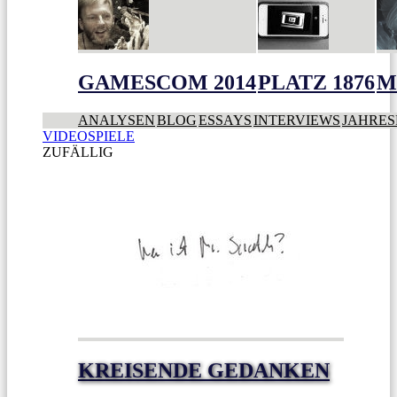
GAMESCOM 2014
PLATZ 1876
M
ANALYSEN
BLOG
ESSAYS
INTERVIEWS
JAHRES
VIDEOSPIELE
ZUFÄLLIG
KREISENDE GEDANKEN