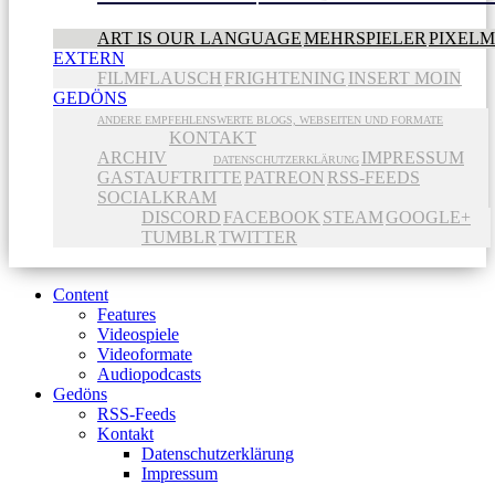
ART IS OUR LANGUAGE
MEHRSPIELER
PIXEL
EXTERN
FILMFLAUSCH
FRIGHTENING
INSERT MOIN
GEDÖNS
ANDERE EMPFEHLENSWERTE BLOGS, WEBSEITEN UND FORMATE
KONTAKT
ARCHIV
IMPRESSUM
DATENSCHUTZERKLÄRUNG
GASTAUFTRITTE
PATREON
RSS-FEEDS
SOCIALKRAM
DISCORD
FACEBOOK
STEAM
GOOGLE+
TUMBLR
TWITTER
Content
Features
Videospiele
Videoformate
Audiopodcasts
Gedöns
RSS-Feeds
Kontakt
Datenschutzerklärung
Impressum