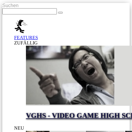
Suchen
FEATURES
ZUFÄLLIG
VGHS - VIDEO GAME HIGH S
NEU