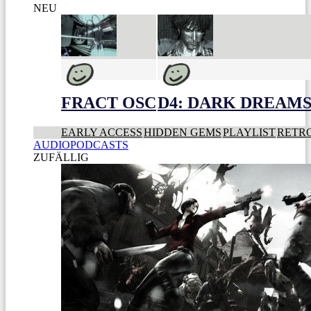
NEU
FRACT OSC
D4: DARK DREAMS 
EARLY ACCESS
HIDDEN GEMS
PLAYLIST
RETR
AUDIOPODCASTS
ZUFÄLLIG