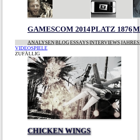
GAMESCOM 2014
PLATZ 1876
M
ANALYSEN
BLOG
ESSAYS
INTERVIEWS
JAHRES
VIDEOSPIELE
ZUFÄLLIG
CHICKEN WINGS