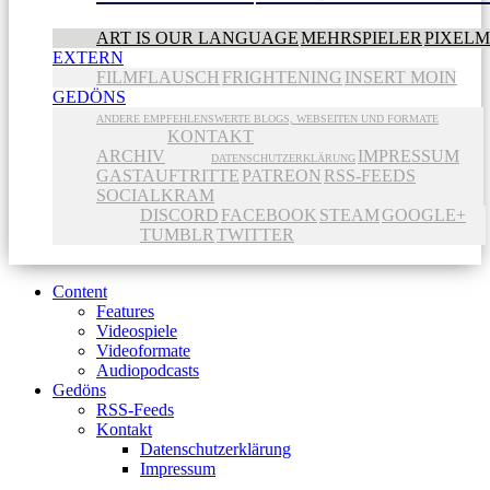
ART IS OUR LANGUAGE
MEHRSPIELER
PIXEL
EXTERN
FILMFLAUSCH
FRIGHTENING
INSERT MOIN
GEDÖNS
ANDERE EMPFEHLENSWERTE BLOGS, WEBSEITEN UND FORMATE
KONTAKT
ARCHIV
IMPRESSUM
DATENSCHUTZERKLÄRUNG
GASTAUFTRITTE
PATREON
RSS-FEEDS
SOCIALKRAM
DISCORD
FACEBOOK
STEAM
GOOGLE+
TUMBLR
TWITTER
Content
Features
Videospiele
Videoformate
Audiopodcasts
Gedöns
RSS-Feeds
Kontakt
Datenschutzerklärung
Impressum