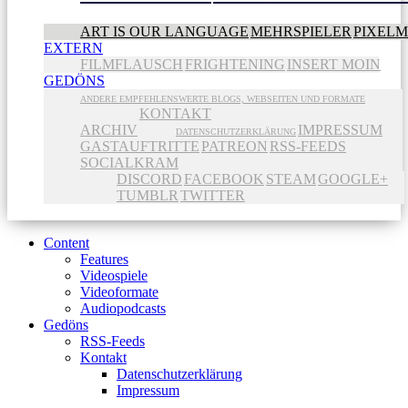
ART IS OUR LANGUAGE
MEHRSPIELER
PIXEL
EXTERN
FILMFLAUSCH
FRIGHTENING
INSERT MOIN
GEDÖNS
ANDERE EMPFEHLENSWERTE BLOGS, WEBSEITEN UND FORMATE
KONTAKT
ARCHIV
IMPRESSUM
DATENSCHUTZERKLÄRUNG
GASTAUFTRITTE
PATREON
RSS-FEEDS
SOCIALKRAM
DISCORD
FACEBOOK
STEAM
GOOGLE+
TUMBLR
TWITTER
Content
Features
Videospiele
Videoformate
Audiopodcasts
Gedöns
RSS-Feeds
Kontakt
Datenschutzerklärung
Impressum