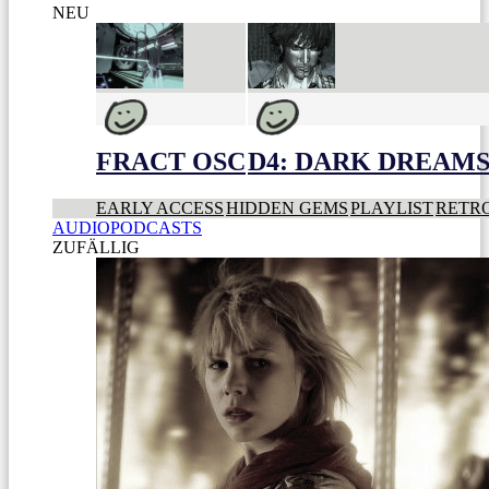
NEU
FRACT OSC
D4: DARK DREAMS 
EARLY ACCESS
HIDDEN GEMS
PLAYLIST
RETR
AUDIOPODCASTS
ZUFÄLLIG