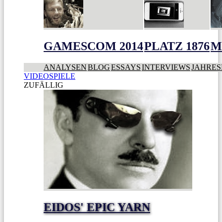
GAMESCOM 2014
PLATZ 1876
M
ANALYSEN
BLOG
ESSAYS
INTERVIEWS
JAHRES
VIDEOSPIELE
ZUFÄLLIG
EIDOS' EPIC YARN