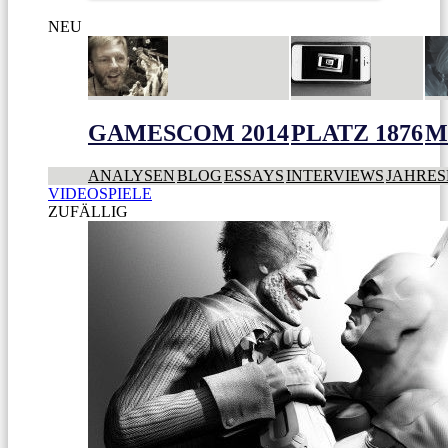
NEU
GAMESCOM 2014
PLATZ 1876
M
ANALYSEN
BLOG
ESSAYS
INTERVIEWS
JAHRES
VIDEOSPIELE
ZUFÄLLIG