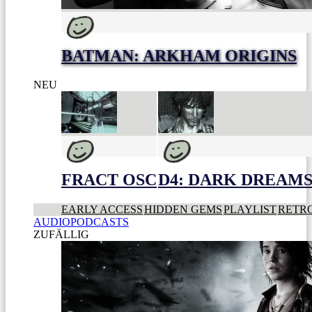
BATMAN: ARKHAM ORIGINS
NEU
FRACT OSC
D4: DARK DREAMS 
EARLY ACCESS
HIDDEN GEMS
PLAYLIST
RETR
AUDIOPODCASTS
ZUFÄLLIG