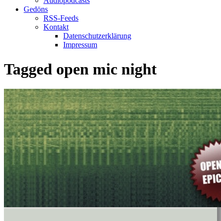
Audiopodcasts
Gedöns
RSS-Feeds
Kontakt
Datenschutzerklärung
Impressum
Tagged
open mic night