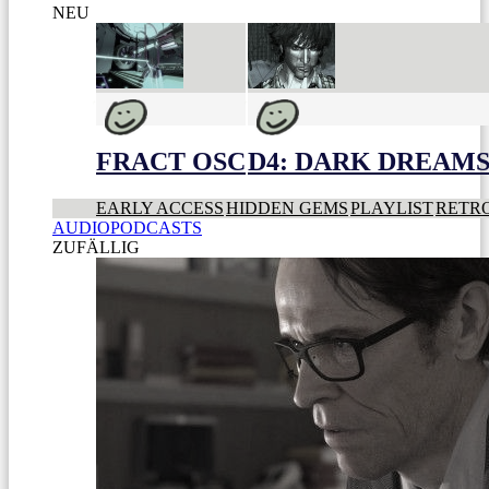
NEU
FRACT OSC
D4: DARK DREAMS 
EARLY ACCESS
HIDDEN GEMS
PLAYLIST
RETR
AUDIOPODCASTS
ZUFÄLLIG