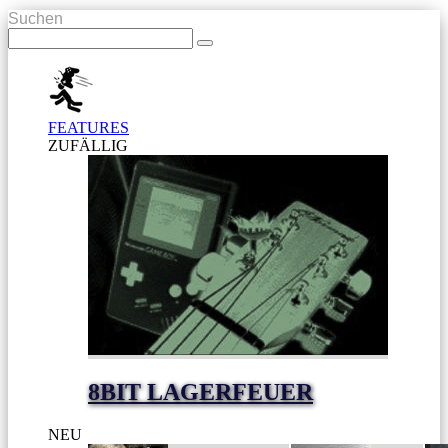
Suchen
FEATURES
ZUFÄLLIG
8BIT LAGERFEUER
NEU