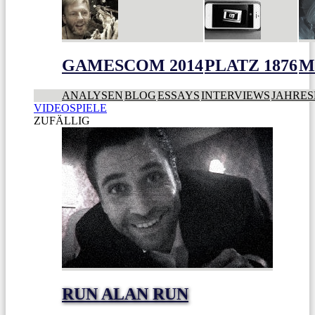
GAMESCOM 2014
PLATZ 1876
M
ANALYSEN
BLOG
ESSAYS
INTERVIEWS
JAHRES
VIDEOSPIELE
ZUFÄLLIG
RUN ALAN RUN