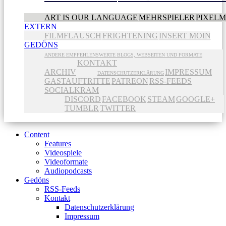
ART IS OUR LANGUAGE
MEHRSPIELER
PIXEL
EXTERN
FILMFLAUSCH
FRIGHTENING
INSERT MOIN
GEDÖNS
ANDERE EMPFEHLENSWERTE BLOGS, WEBSEITEN UND FORMATE
KONTAKT
ARCHIV
IMPRESSUM
DATENSCHUTZERKLÄRUNG
GASTAUFTRITTE
PATREON
RSS-FEEDS
SOCIALKRAM
DISCORD
FACEBOOK
STEAM
GOOGLE+
TUMBLR
TWITTER
Content
Features
Videospiele
Videoformate
Audiopodcasts
Gedöns
RSS-Feeds
Kontakt
Datenschutzerklärung
Impressum