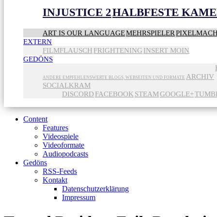
INJUSTICE 2
HALBFESTE KAME
ART IS OUR LANGUAGE
MEHRSPIELER
PIXELMAC
EXTERN
FILMFLAUSCH
FRIGHTENING
INSERT MOIN
GEDÖNS
ARCHIV
ANDERE EMPFEHLENSWERTE BLOGS, WEBSEITEN UND FORMATE
SOCIALKRAM
DISCORD
FACEBOOK
STEAM
GOOGLE+
TUMB
Content
Features
Videospiele
Videoformate
Audiopodcasts
Gedöns
RSS-Feeds
Kontakt
Datenschutzerklärung
Impressum