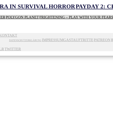
RA IN SURVIVAL HORROR
PAYDAY 2: 
HER
POLYGON PLANET
FRIGHTENING – PLAY WITH YOUR FEAR
KONTAKT
IMPRESSUM
GASTAUFTRITTE
PATREON
DATENSCHUTZERKLÄRUNG
LR
TWITTER