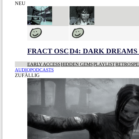
NEU
FRACT OSC
D4: DARK DREAMS 
EARLY ACCESS
HIDDEN GEMS
PLAYLIST
RETROSPE
AUDIOPODCASTS
ZUFÄLLIG