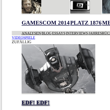
GAMESCOM 2014
PLATZ 1876
ME
ANALYSEN
BLOG
ESSAYS
INTERVIEWS
JAHRESRÜC
VIDEOSPIELE
ZUFÄLLIG
EDF! EDF!