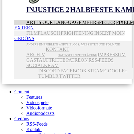
INJUSTICE 2
HALBFESTE KAME
ART IS OUR LANGUAGE
MEHRSPIELER
PIXEL
EXTERN
FILMFLAUSCH
FRIGHTENING
INSERT MOIN
GEDÖNS
ANDERE EMPFEHLENSWERTE BLOGS, WEBSEITEN UND FORMATE
KONTAKT
ARCHIV
IMPRESSUM
DATENSCHUTZERKLÄRUNG
GASTAUFTRITTE
PATREON
RSS-FEEDS
SOCIALKRAM
DISCORD
FACEBOOK
STEAM
GOOGLE+
TUMBLR
TWITTER
Content
Features
Videospiele
Videoformate
Audiopodcasts
Gedöns
RSS-Feeds
Kontakt