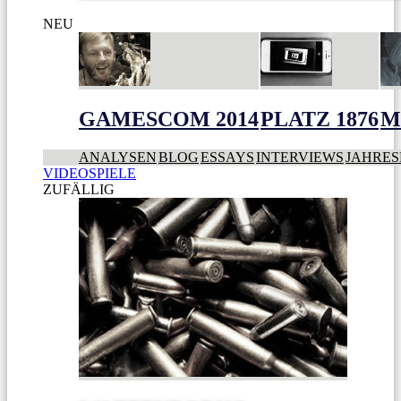
NEU
GAMESCOM 2014
PLATZ 1876
M
ANALYSEN
BLOG
ESSAYS
INTERVIEWS
JAHRES
VIDEOSPIELE
ZUFÄLLIG