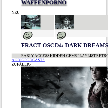
WAFFENPORNO
NEU
FRACT OSC
D4: DARK DREAMS 
EARLY ACCESS
HIDDEN GEMS
PLAYLIST
RETR
AUDIOPODCASTS
ZUFÄLLIG