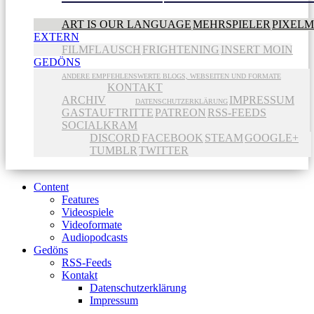
ART IS OUR LANGUAGE
MEHRSPIELER
PIXEL
EXTERN
FILMFLAUSCH
FRIGHTENING
INSERT MOIN
GEDÖNS
ANDERE EMPFEHLENSWERTE BLOGS, WEBSEITEN UND FORMATE
KONTAKT
ARCHIV
IMPRESSUM
DATENSCHUTZERKLÄRUNG
GASTAUFTRITTE
PATREON
RSS-FEEDS
SOCIALKRAM
DISCORD
FACEBOOK
STEAM
GOOGLE+
TUMBLR
TWITTER
Content
Features
Videospiele
Videoformate
Audiopodcasts
Gedöns
RSS-Feeds
Kontakt
Datenschutzerklärung
Impressum