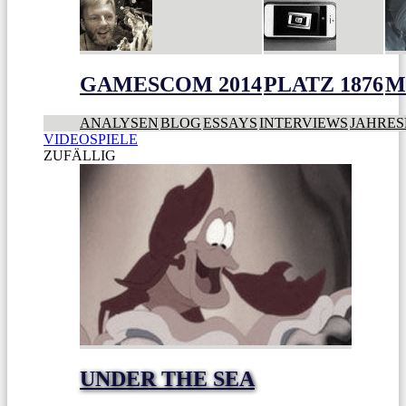
GAMESCOM 2014
PLATZ 1876
M
ANALYSEN
BLOG
ESSAYS
INTERVIEWS
JAHRES
VIDEOSPIELE
ZUFÄLLIG
UNDER THE SEA