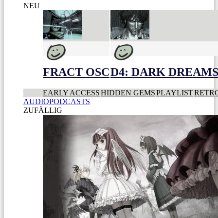
NEU
FRACT OSC
D4: DARK DREAMS 
EARLY ACCESS
HIDDEN GEMS
PLAYLIST
RETR
AUDIOPODCASTS
ZUFÄLLIG