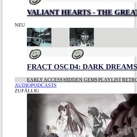
VALIANT HEARTS - THE GREA
NEU
FRACT OSC
D4: DARK DREAMS 
EARLY ACCESS
HIDDEN GEMS
PLAYLIST
RETR
AUDIOPODCASTS
ZUFÄLLIG