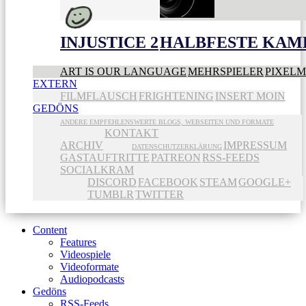
INJUSTICE 2
HALBFESTE KAME
ART IS OUR LANGUAGE
MEHRSPIELER
PIXEL
EXTERN
FILMFLAUSCH
FRIGHTENING
INSERT MOIN
GEDÖNS
ANDERE EMPFEHLENSWERTE BLOGS, WEBSEITEN UND FORMATE
KONTAKT
ARCHIV
IMPRESSUM
DATENSCHUTZERKLÄRUNG
GASTAUFTRITTE
PATREON
RSS-FEEDS
SOCIALKRAM
DISCORD
FACEBOOK
STEAM
GOOGLE+
TUMBLR
TWITTER
Content
Features
Videospiele
Videoformate
Audiopodcasts
Gedöns
RSS-Feeds