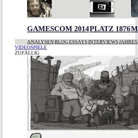
GAMESCOM 2014
PLATZ 1876
M
ANALYSEN
BLOG
ESSAYS
INTERVIEWS
JAHRES
VIDEOSPIELE
ZUFÄLLIG