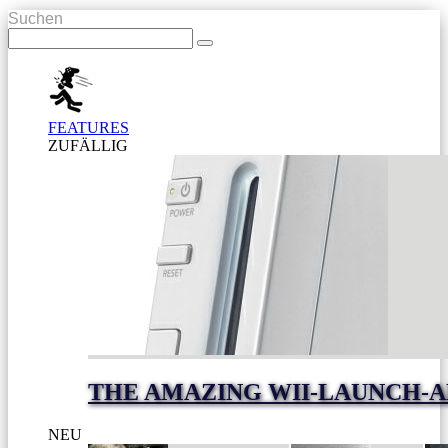
Suchen
FEATURES
ZUFÄLLIG
THE AMAZING WII-LAUNCH-
NEU