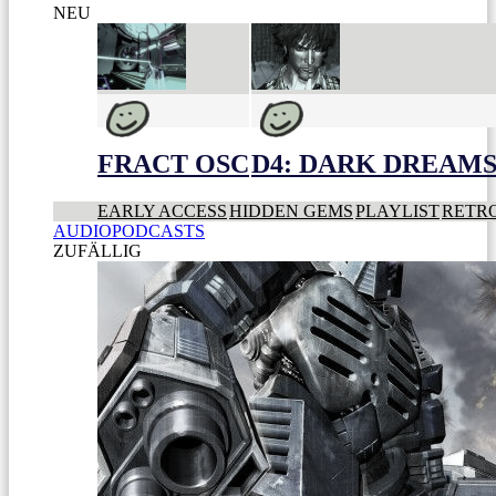
NEU
FRACT OSC
D4: DARK DREAMS 
EARLY ACCESS
HIDDEN GEMS
PLAYLIST
RETR
AUDIOPODCASTS
ZUFÄLLIG