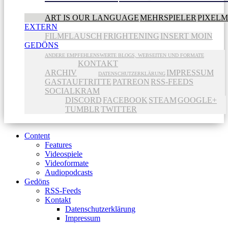
ART IS OUR LANGUAGE
MEHRSPIELER
PIXEL
EXTERN
FILMFLAUSCH
FRIGHTENING
INSERT MOIN
GEDÖNS
ANDERE EMPFEHLENSWERTE BLOGS, WEBSEITEN UND FORMATE
KONTAKT
ARCHIV
IMPRESSUM
DATENSCHUTZERKLÄRUNG
GASTAUFTRITTE
PATREON
RSS-FEEDS
SOCIALKRAM
DISCORD
FACEBOOK
STEAM
GOOGLE+
TUMBLR
TWITTER
Content
Features
Videospiele
Videoformate
Audiopodcasts
Gedöns
RSS-Feeds
Kontakt
Datenschutzerklärung
Impressum